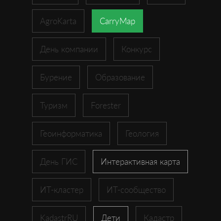
AgroKarta
CarryMap
День компании
Конкурс
Бурение
Образование
Туризм
Forester
Геоинформатика
Геология
День ГИС
Интерактивная карта
ИТ-кластер
ИТ-сообщество
KadastrRU
Дети
Кадастр