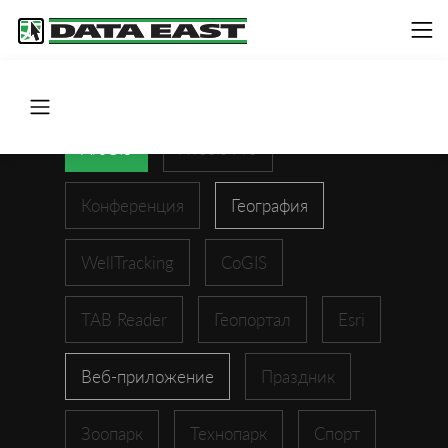
ArcGIS
XTools Pro
Конференция
География
WellTracking
CoGIS
TAB Reader
Геопортал
Esri
Веб-приложение
Праздник
Зоопарк
Технопарк
Спорт