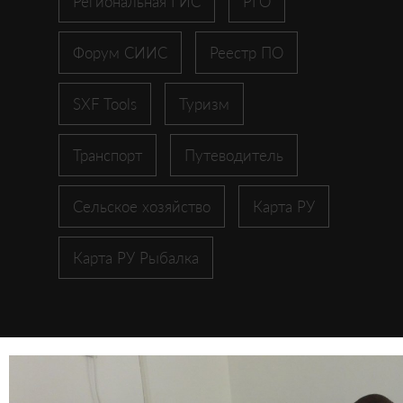
Региональная ГИС
РГО
Форум СИИС
Реестр ПО
SXF Tools
Туризм
Транспорт
Путеводитель
Сельское хозяйство
Карта РУ
Карта РУ Рыбалка