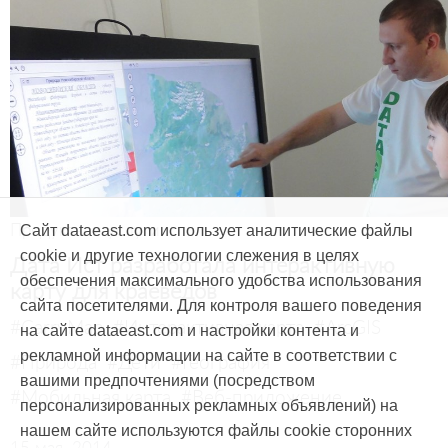
Продукты и услуги
Сайт dataeast.com использует аналитические файлы
cookie и другие технологии слежения в целях
Дата Ист разработала интерактивную
обеспечения максимального удобства использования
карту для краеведов
сайта посетителями. Для контроля вашего поведения
#CarryMap
#Интерактивная карта
#ArcGIS
на сайте dataeast.com и настройки контента и
рекламной информации на сайте в соответствии с
#Природа
#Дети
#География
вашими предпочтениями (посредством
#Мобильная карта
#Веб-приложение
персонализированных рекламных объявлений) на
нашем сайте используются файлы cookie сторонних
15 мая, 2014