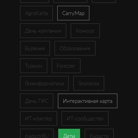
AgroKarta
CarryMap
День компании
Конкурс
Бурение
Образование
Туризм
Forester
Геоинформатика
Геология
День ГИС
Интерактивная карта
ИТ-кластер
ИТ-сообщество
KadastrRU
Дети
Кадастр