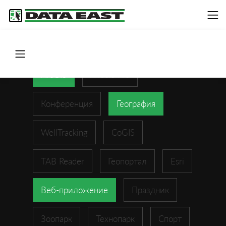
ArcGIS
XTools Pro
Конференция
География
WellTracking
CoGIS
TAB Reader
Геопортал
Esri
Веб-приложение
Праздник
Зоопарк
Технопарк
Спорт