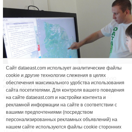
Продукты и услуги
Сайт dataeast.com использует аналитические файлы
cookie и другие технологии слежения в целях
Дата Ист разработала интерактивную
обеспечения максимального удобства использования
карту для краеведов
сайта посетителями. Для контроля вашего поведения
#CarryMap
#Интерактивная карта
#ArcGIS
на сайте dataeast.com и настройки контента и
рекламной информации на сайте в соответствии с
#Природа
#Дети
#География
вашими предпочтениями (посредством
#Мобильная карта
#Веб-приложение
персонализированных рекламных объявлений) на
нашем сайте используются файлы cookie сторонних
15 мая, 2014