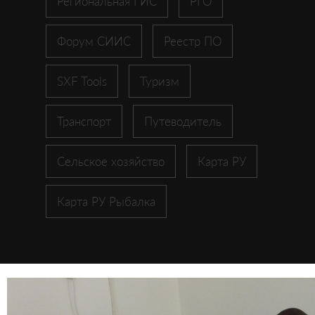
Региональная ГИС
РГО
Форум СИИС
Реестр ПО
SXF Tools
Туризм
Транспорт
Путеводитель
Сельское хозяйство
Карта РУ
Карта РУ Рыбалка