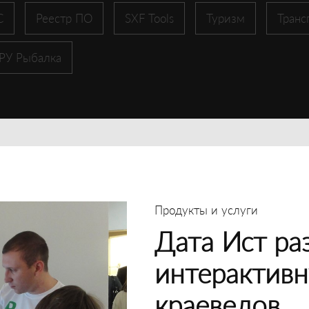
С
Реестр ПО
SXF Tools
Туризм
Транс
 РУ Рыбалка
Продукты и услуги
Дата Ист ра
интерактивн
краеведов