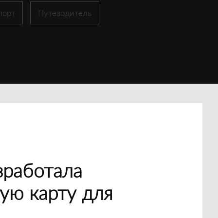
порт
Путеводитель
зработала
ую карту для