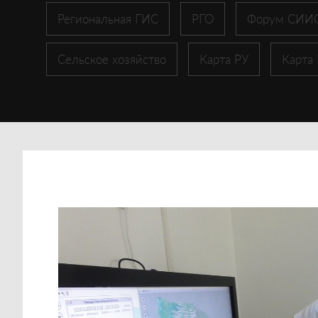
Региональная ГИС
РГО
Форум СИИ
Сельское хозяйство
Карта РУ
Карта