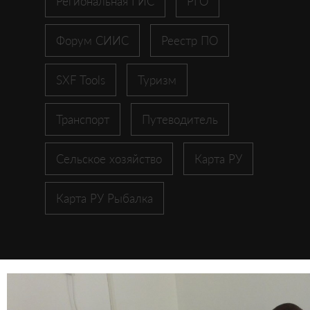
Региональная ГИС
РГО
Форум СИИС
Реестр ПО
SXF Tools
Туризм
Транспорт
Путеводитель
Сельское хозяйство
Карта РУ
Карта РУ Рыбалка