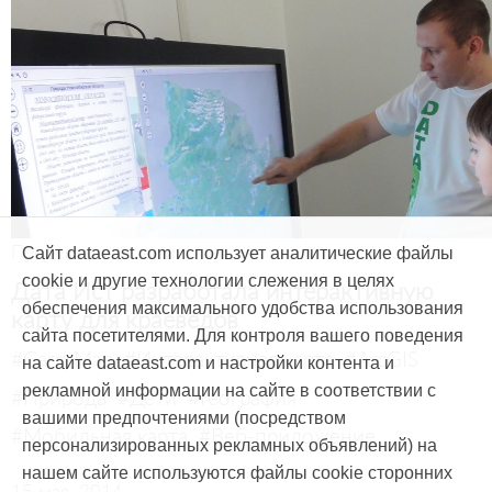
Продукты и услуги
Сайт dataeast.com использует аналитические файлы
cookie и другие технологии слежения в целях
Дата Ист разработала интерактивную
обеспечения максимального удобства использования
карту для краеведов
сайта посетителями. Для контроля вашего поведения
#CarryMap
#Интерактивная карта
#ArcGIS
на сайте dataeast.com и настройки контента и
рекламной информации на сайте в соответствии с
#Природа
#Дети
#География
вашими предпочтениями (посредством
#Мобильная карта
#Веб-приложение
персонализированных рекламных объявлений) на
нашем сайте используются файлы cookie сторонних
15 мая, 2014