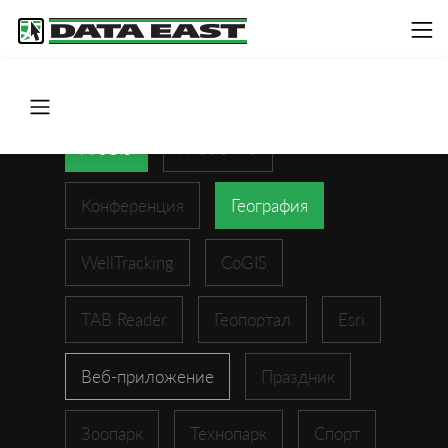
ArcGIS
XTools Pro
Конференция
География
WellTracking
CoGIS
TAB Reader
Геопортал
Esri
Веб-приложение
Праздник
Зоопарк
Технопарк
Спорт