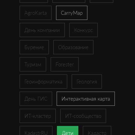
AgroKarta
CarryMap
День компании
Конкурс
Бурение
Образование
Туризм
Forester
Геоинформатика
Геология
День ГИС
Интерактивная карта
ИТ-кластер
ИТ-сообщество
KadastrRU
Дети
Кадастр