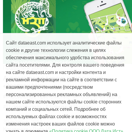
Сайт dataeast.com использует аналитические файлы
cookie и другие технологии слежения в целях
обеспечения максимального удобства использования
сайта посетителями. Для контроля вашего поведения
Продукты и услуги
на сайте dataeast.com и настройки контента и
Англоязычная версия приложения
рекламной информации на сайте в соответствии с
«Зоопарк Нск»
вашими предпочтениями (посредством
персонализированных рекламных объявлений) на
#Мобильное приложение
#Мобильная карта
нашем сайте используются файлы cookie сторонних
#Путеводитель
#Туризм
#Зоопарк
компаний и социальных сетей. Подробнее об
используемых файлах cookie и возможностях
30 октября, 2014
изменения настроек ваших файлов cookie можно
Компания «Дата Ист» совместно с
узнать в документе
«Политика cookie ООО Дата Ист»
.