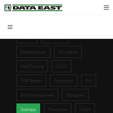
ArcGIS
XTools Pro
Конференция
География
WellTracking
CoGIS
TAB Reader
Геопортал
Esri
Веб-приложение
Праздник
Зоопарк
Технопарк
Спорт