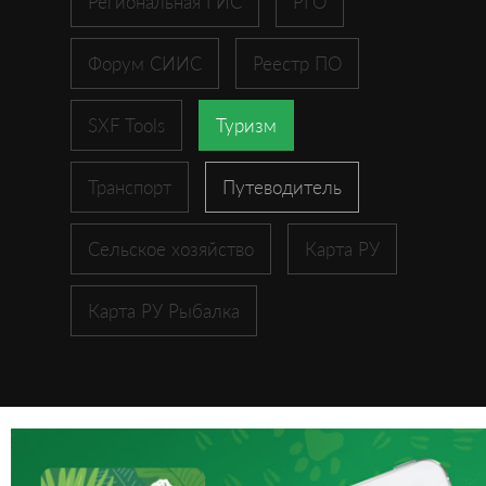
Региональная ГИС
РГО
Форум СИИС
Реестр ПО
SXF Tools
Туризм
Транспорт
Путеводитель
Сельское хозяйство
Карта РУ
Карта РУ Рыбалка