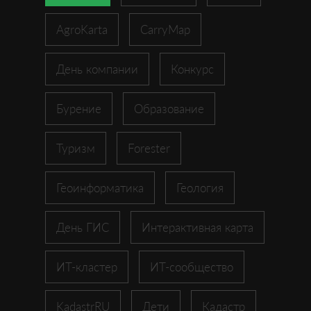
AgroKarta
CarryMap
День компании
Конкурс
Бурение
Образование
Туризм
Forester
Геоинформатика
Геология
День ГИС
Интерактивная карта
ИТ-кластер
ИТ-сообщество
KadastrRU
Дети
Кадастр