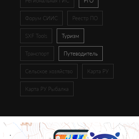
Региональная ГИС
РГО
Форум СИИС
Реестр ПО
SXF Tools
Туризм
Транспорт
Путеводитель
Сельское хозяйство
Карта РУ
Карта РУ Рыбалка