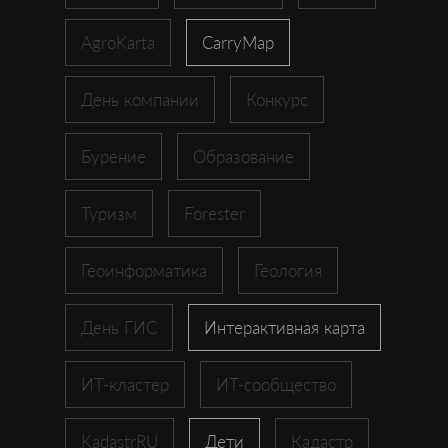
AgroKarta
CarryMap
День компании
Конкурс
Бурение
Образование
Туризм
Forester
Геоинформатика
Геология
День ГИС
Интерактивная карта
ИТ-кластер
ИТ-сообщество
KadastrRU
Дети
Кадастр