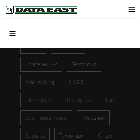
ArcGIS
XTools Pro
Конференция
География
WellTracking
CoGIS
TAB Reader
Геопортал
Esri
Веб-приложение
Праздник
Зоопарк
Технопарк
Спорт