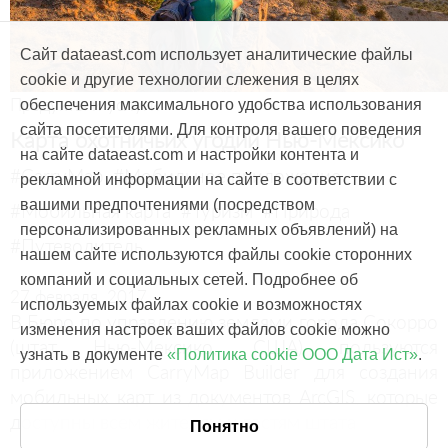
Сайт dataeast.com использует аналитические файлы
cookie и другие технологии слежения в целях
Продукты и услуги
обеспечения максимального удобства использования
сайта посетителями. Для контроля вашего поведения
Карта охотничьих угодий Нью-Мексико
на сайте dataeast.com и настройки контента и
#CarryMap
#Мобильное приложение
рекламной информации на сайте в соответствии с
вашими предпочтениями (посредством
#Мобильная карта
#Туризм
#Природа
персонализированных рекламных объявлений) на
#Путеводитель
нашем сайте используются файлы cookie сторонних
компаний и социальных сетей. Подробнее об
27 февраля, 2017
используемых файлах cookie и возможностях
В Бюро по управлению землями города Сокорро
изменения настроек ваших файлов cookie можно
(штат Нью-Мексико, США) пользуются
узнать в документе
«Политика cookie ООО Дата Ист»
.
приложением CarryMap Builder для создания
мобильных карт из документов ArcGIS, которые
доступны всем жителям и гостям штата
Понятно