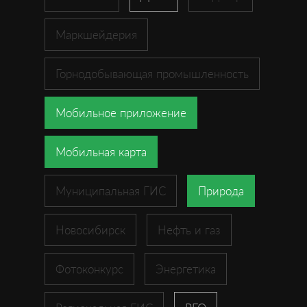
Маркшейдерия
Горнодобывающая промышленность
Мобильное приложение
Мобильная карта
Муниципальная ГИС
Природа
Новосибирск
Нефть и газ
Фотоконкурс
Энергетика