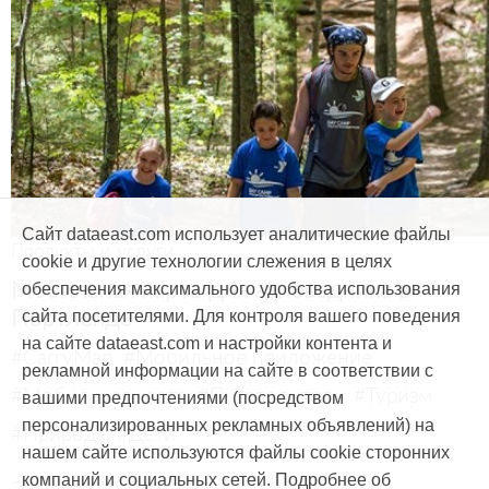
Сайт dataeast.com использует аналитические файлы
Продукты и услуги
cookie и другие технологии слежения в целях
Мобильная карта для заповедника в
обеспечения максимального удобства использования
Портленде
сайта посетителями. Для контроля вашего поведения
на сайте dataeast.com и настройки контента и
#CarryMap
#Мобильное приложение
рекламной информации на сайте в соответствии с
#Мобильная карта
#Путеводитель
#Туризм
вашими предпочтениями (посредством
персонализированных рекламных объявлений) на
#Природа
#Дети
нашем сайте используются файлы cookie сторонних
компаний и социальных сетей. Подробнее об
29 марта, 2017