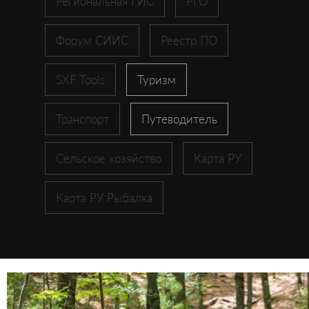
Региональная ГИС
РГО
Форум СИИС
Реестр ПО
SXF Tools
Туризм
Транспорт
Путеводитель
Сельское хозяйство
Карта РУ
Карта РУ Рыбалка