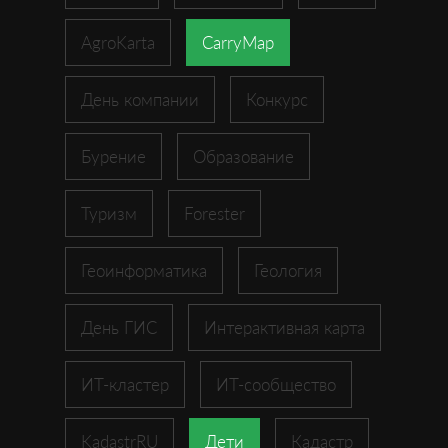
AgroKarta
CarryMap
День компании
Конкурс
Бурение
Образование
Туризм
Forester
Геоинформатика
Геология
День ГИС
Интерактивная карта
ИТ-кластер
ИТ-сообщество
KadastrRU
Дети
Кадастр