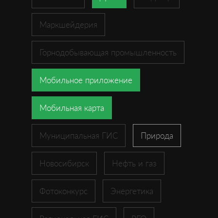
Маркшейдерия
Горнодобывающая промышленность
Мобильное приложение
Мобильная карта
Муниципальная ГИС
Природа
Новосибирск
Нефть и газ
Фотоконкурс
Энергетика