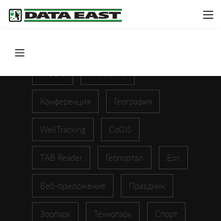
ArcGIS
XTools Pro
Конференция
География
WellTracking
CoGIS
TAB Reader
Геопортал
Esri
Веб-приложение
Праздник
Зоопарк
Технопарк
Спорт