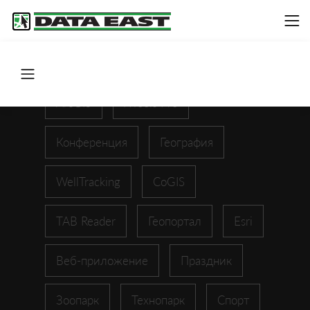
ArcGIS
XTools Pro
Конференция
География
WellTracking
CoGIS
TAB Reader
Геопортал
Esri
Веб-приложение
Праздник
Зоопарк
Технопарк
Спорт