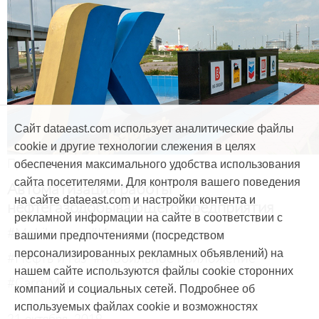
Сайт dataeast.com использует аналитические файлы
cookie и другие технологии слежения в целях
Продукты и услуги
обеспечения максимального удобства использования
сайта посетителями. Для контроля вашего поведения
Автоматизация работы
на сайте dataeast.com и настройки контента и
нефтегазодобывающего предприятия
рекламной информации на сайте в соответствии с
#Mobile map
#Интерактивная карта
вашими предпочтениями (посредством
персонализированных рекламных объявлений) на
#Нефть и газ
#Мобильное приложение
нашем сайте используются файлы cookie сторонних
#CarryMap
компаний и социальных сетей. Подробнее об
используемых файлах cookie и возможностях
21 октября, 2019