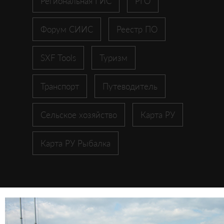
Региональная ГИС
РГО
Форум СИИС
Реестр ПО
SXF Tools
Туризм
Транспорт
Путеводитель
Сельское хозяйство
Карта РУ
Карта РУ Рыбалка