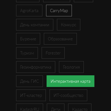
AgroKarta
CarryMap
День компании
Конкурс
Бурение
Образование
Туризм
Forester
Геоинформатика
Геология
День ГИС
Интерактивная карта
ИТ-кластер
ИТ-сообщество
KadastrRU
Дети
Кадастр