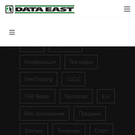
ArcGIS
XTools Pro
Конференция
География
WellTracking
CoGIS
TAB Reader
Геопортал
Esri
Веб-приложение
Праздник
Зоопарк
Технопарк
Спорт