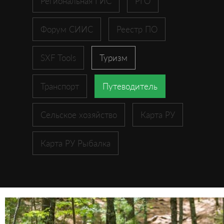
Региональная ГИС
РГО
Форум СИИС
Реестр ПО
SXF Tools
Туризм
Транспорт
Путеводитель
Сельское хозяйство
Карта РУ
Карта РУ Рыбалка