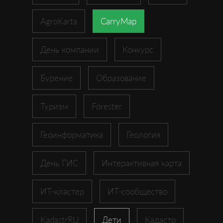
AgroKarta
CarryMap
День компании
Конкурс
Бурение
Образование
Туризм
Forester
Геоинформатика
Геология
День ГИС
Интерактивная карта
ИТ-кластер
ИТ-сообщество
KadastrRU
Дети
Кадастр