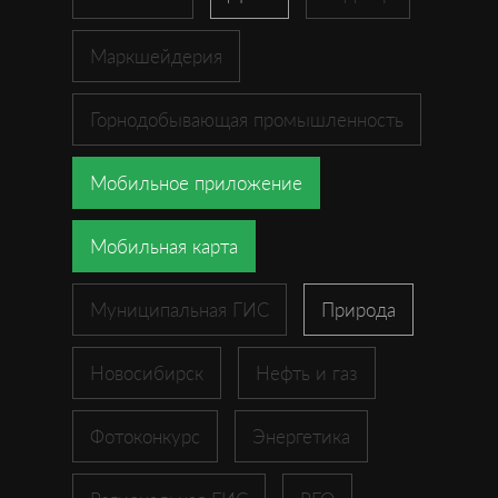
Маркшейдерия
Горнодобывающая промышленность
Мобильное приложение
Мобильная карта
Муниципальная ГИС
Природа
Новосибирск
Нефть и газ
Фотоконкурс
Энергетика