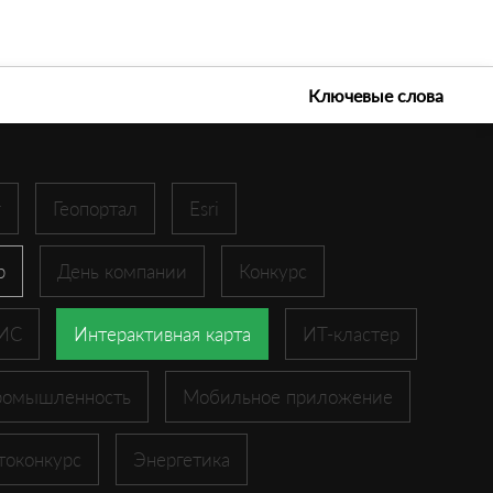
е технологии 2026
Ключевые слова
r
Геопортал
Esri
p
День компании
Конкурс
ГИС
Интерактивная карта
ИТ-кластер
ромышленность
Мобильное приложение
токонкурс
Энергетика