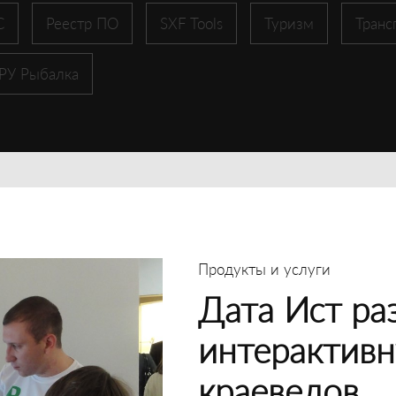
С
Реестр ПО
SXF Tools
Туризм
Транс
 РУ Рыбалка
Продукты и услуги
Дата Ист ра
интерактивн
краеведов