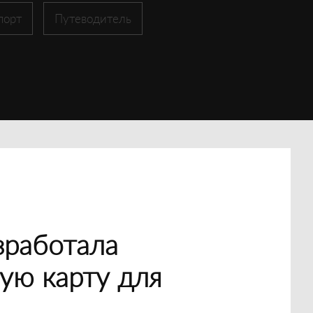
порт
Путеводитель
зработала
ую карту для