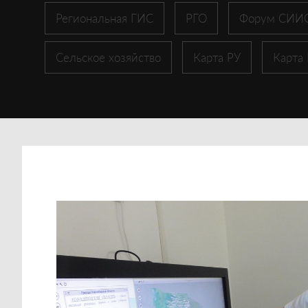
Региональная ГИС
РГО
Форум СИИ
Сельское хозяйство
Карта РУ
Карта