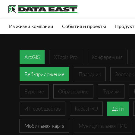
Услуги
Продукты
Истории успеха
Журна
Из жизни компании
События и проекты
Продукт
ArcGIS
XTools Pro
Конференция
Веб-приложение
Праздник
Зоопарк
Бурение
Образование
Туризм
ИТ-сообщество
KadastrRU
Дети
Мобильная карта
Муниципальная ГИС