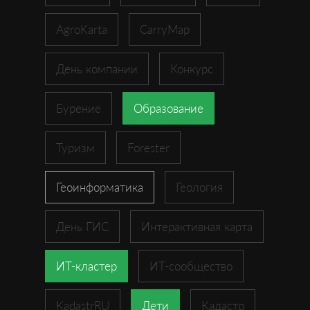
AgroKarta
CarryMap
День компании
Конкурс
Бурение
Образование
Туризм
Forester
Геоинформатика
Геология
День ГИС
Интерактивная карта
ИТ-кластер
ИТ-сообщество
KadastrRU
Дети
Кадастр