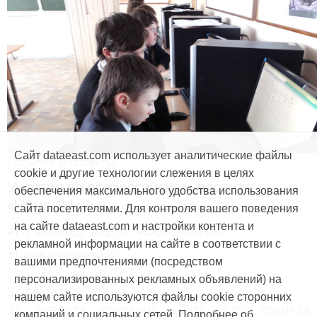
Сайт dataeast.com использует аналитические файлы
События и проекты
cookie и другие технологии слежения в целях
Участие во всероссийском проекте
обеспечения максимального удобства использования
«Нано-24»
сайта посетителями. Для контроля вашего поведения
на сайте dataeast.com и настройки контента и
#ИТ-кластер
#Дети
#Образование
рекламной информации на сайте в соответствии с
#Геоинформатика
вашими предпочтениями (посредством
персонализированных рекламных объявлений) на
27 февраля, 2013
нашем сайте используются файлы cookie сторонних
26 февраля компания «Дата Ист» приняла
компаний и социальных сетей. Подробнее об