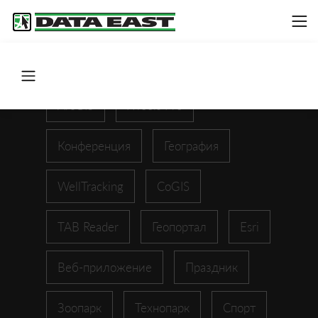
ArcGIS
XTools Pro
Конференция
География
WellTracking
CoGIS
TAB Reader
Геопортал
Esri
Веб-приложение
Праздник
Зоопарк
Технопарк
Спорт