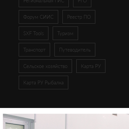
Региональная ГИС
РГО
Форум СИИС
Реестр ПО
SXF Tools
Туризм
Транспорт
Путеводитель
Сельское хозяйство
Карта РУ
Карта РУ Рыбалка