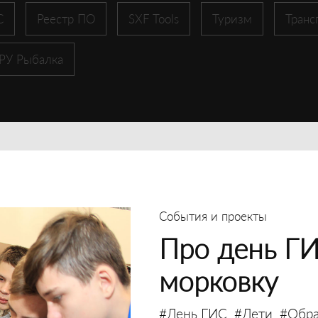
С
Реестр ПО
SXF Tools
Туризм
Транс
 РУ Рыбалка
События и проекты
Про день ГИ
морковку
#День ГИС
#Дети
#Обра