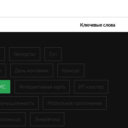
е технологии 2026
Ключевые слова
r
Геопортал
Esri
p
День компании
Конкурс
ГИС
Интерактивная карта
ИТ-кластер
ромышленность
Мобильное приложение
токонкурс
Энергетика