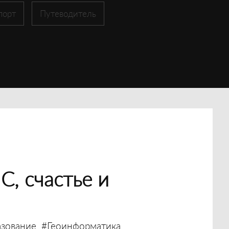
порт
Путеводитель
С, счастье и
зование
#Геоинформатика