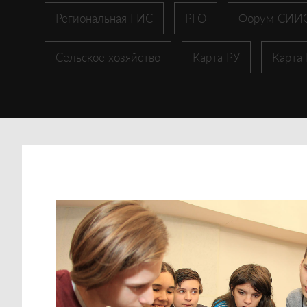
Региональная ГИС
РГО
Форум СИИ
Сельское хозяйство
Карта РУ
Карта