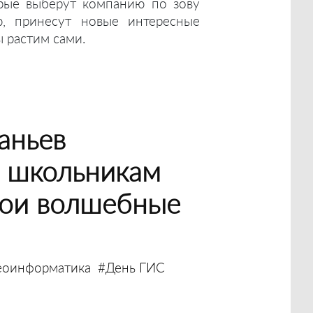
орые выберут компанию по зову
, принесут новые интересные
 растим сами.
аньев
л школьникам
вои волшебные
еоинформатика
#День ГИС