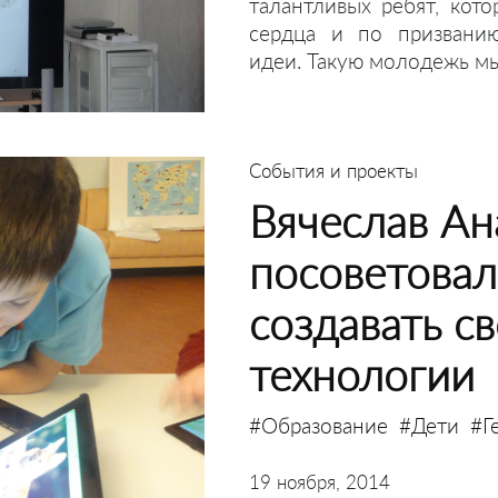
талантливых ребят, кот
сердца и по призванию
идеи. Такую молодежь мы
События и проекты
Вячеслав Ан
посоветова
создавать с
технологии
#Образование
#Дети
#Г
19 ноября, 2014