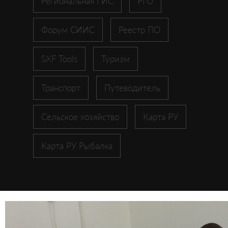
Региональная ГИС
РГО
Форум СИИС
Реестр ПО
SXF Tools
Туризм
Транспорт
Путеводитель
Сельское хозяйство
Карта РУ
Карта РУ Рыбалка