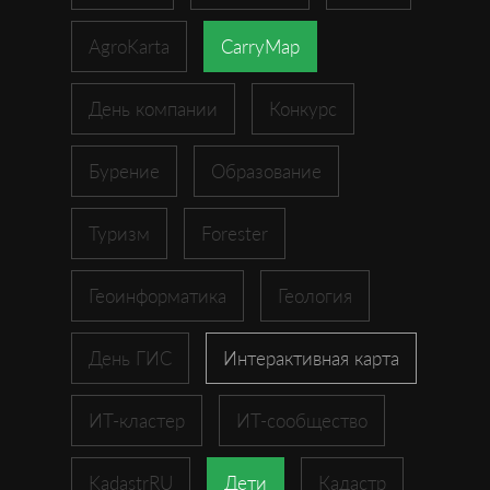
AgroKarta
CarryMap
День компании
Конкурс
Бурение
Образование
Туризм
Forester
Геоинформатика
Геология
День ГИС
Интерактивная карта
ИТ-кластер
ИТ-сообщество
KadastrRU
Дети
Кадастр