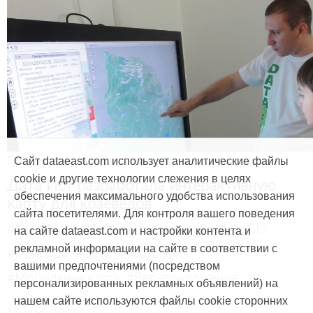
Продукты и услуги
Сайт dataeast.com использует аналитические файлы
cookie и другие технологии слежения в целях
Дата Ист разработала интерактивную
обеспечения максимального удобства использования
карту для краеведов
сайта посетителями. Для контроля вашего поведения
#CarryMap
#Интерактивная карта
#ArcGIS
на сайте dataeast.com и настройки контента и
рекламной информации на сайте в соответствии с
#Природа
#Дети
#География
вашими предпочтениями (посредством
#Мобильная карта
#Веб-приложение
персонализированных рекламных объявлений) на
нашем сайте используются файлы cookie сторонних
15 мая, 2014