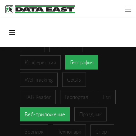
ArcGIS
XTools Pro
Конференция
География
WellTracking
CoGIS
TAB Reader
Геопортал
Esri
Веб-приложение
Праздник
Зоопарк
Технопарк
Спорт