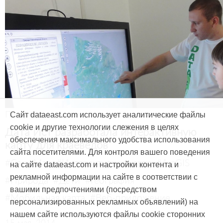
Продукты и услуги
Сайт dataeast.com использует аналитические файлы
cookie и другие технологии слежения в целях
Дата Ист разработала интерактивную
обеспечения максимального удобства использования
карту для краеведов
сайта посетителями. Для контроля вашего поведения
#CarryMap
#Интерактивная карта
#ArcGIS
на сайте dataeast.com и настройки контента и
рекламной информации на сайте в соответствии с
#Природа
#Дети
#География
вашими предпочтениями (посредством
#Мобильная карта
#Веб-приложение
персонализированных рекламных объявлений) на
нашем сайте используются файлы cookie сторонних
15 мая, 2014