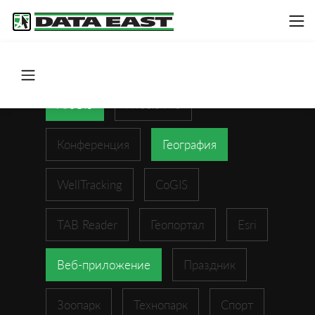
ArcGIS
XTools Pro
Конференция
География
WellTracking
CoGIS
TAB Reader
Геопортал
Esri
Веб-приложение
Праздник
Зоопарк
Технопарк
Спорт