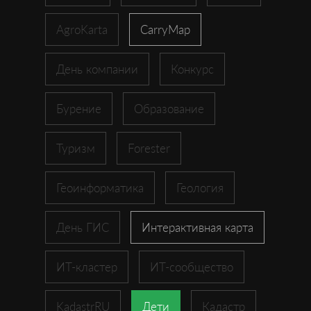
AgroKarta
CarryMap
День компании
Конкурс
Бурение
Образование
Туризм
Forester
Геоинформатика
Геология
День ГИС
Интерактивная карта
ИТ-кластер
ИТ-сообщество
KadastrRU
Дети
Кадастр