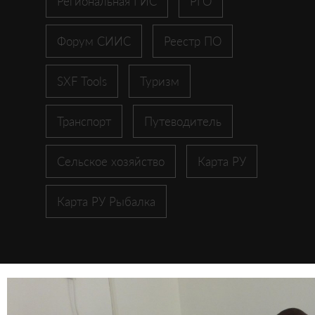
Региональная ГИС
РГО
Форум СИИС
Реестр ПО
SXF Tools
Туризм
Транспорт
Путеводитель
Сельское хозяйство
Карта РУ
Карта РУ Рыбалка