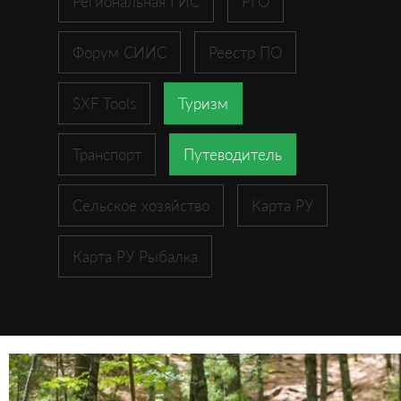
Региональная ГИС
РГО
Форум СИИС
Реестр ПО
SXF Tools
Туризм
Транспорт
Путеводитель
Сельское хозяйство
Карта РУ
Карта РУ Рыбалка