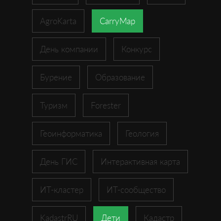
AgroKarta
CarryMap
День компании
Конкурс
Бурение
Образование
Туризм
Forester
Геоинформатика
Геология
День ГИС
Интерактивная карта
ИТ-кластер
ИТ-сообщество
KadastrRU
Дети
Кадастр