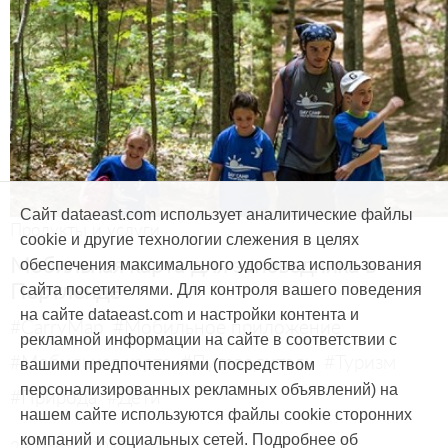
Сайт dataeast.com использует аналитические файлы
Продукты и услуги
cookie и другие технологии слежения в целях
Мобильная карта для заповедника в
обеспечения максимального удобства использования
Портленде
сайта посетителями. Для контроля вашего поведения
на сайте dataeast.com и настройки контента и
#CarryMap
#Мобильное приложение
рекламной информации на сайте в соответствии с
#Мобильная карта
#Путеводитель
#Туризм
вашими предпочтениями (посредством
персонализированных рекламных объявлений) на
#Природа
#Дети
нашем сайте используются файлы cookie сторонних
компаний и социальных сетей. Подробнее об
29 марта, 2017