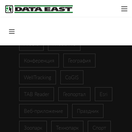
ArcGIS
XTools Pro
Конференция
География
WellTracking
CoGIS
TAB Reader
Геопортал
Esri
Веб-приложение
Праздник
Зоопарк
Технопарк
Спорт