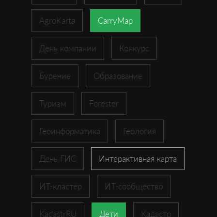
AgroKarta
CarryMap
День компании
Конкурс
Бурение
Образование
Туризм
Forester
Геоинформатика
Геология
День ГИС
Интерактивная карта
ИТ-кластер
ИТ-сообщество
KadastrRU
Дети
Кадастр