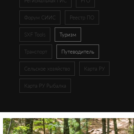
Региональная ГИС
РГО
Форум СИИС
Реестр ПО
SXF Tools
Туризм
Транспорт
Путеводитель
Сельское хозяйство
Карта РУ
Карта РУ Рыбалка