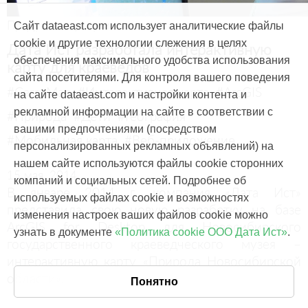
Продукты и услуги
Сайт dataeast.com использует аналитические файлы
cookie и другие технологии слежения в целях
Дата Ист разработала интерактивную
обеспечения максимального удобства использования
карту для краеведов
сайта посетителями. Для контроля вашего поведения
#CarryMap
#Интерактивная карта
#ArcGIS
на сайте dataeast.com и настройки контента и
рекламной информации на сайте в соответствии с
#Природа
#Дети
#География
вашими предпочтениями (посредством
#Мобильная карта
#Веб-приложение
персонализированных рекламных объявлений) на
нашем сайте используются файлы cookie сторонних
15 мая, 2014
компаний и социальных сетей. Подробнее об
В январе 2014 г. компания «Дата Ист»
используемых файлах cookie и возможностях
представила свою новую разработку на базе
изменения настроек ваших файлов cookie можно
ArcGIS for Desktop для Новосибирского
узнать в документе
«Политика cookie ООО Дата Ист»
.
государственного краеведческого музея –
интерактивную карту «Природа Новосибирской
области».
Понятно