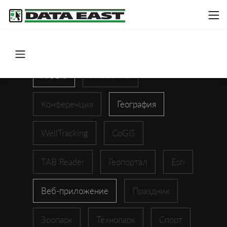
ArcGIS
XTools Pro
Конференция
География
WellTracking
CoGIS
TAB Reader
Геопортал
Esri
Веб-приложение
Праздник
Зоопарк
Технопарк
Спорт