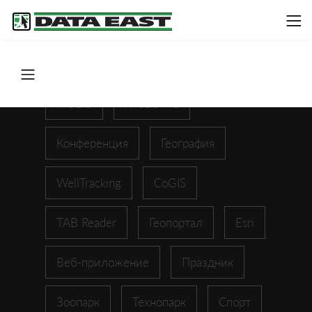
ArcGIS
XTools Pro
Конференция
География
WellTracking
CoGIS
TAB Reader
Геопортал
Esri
Веб-приложение
Праздник
Зоопарк
Технопарк
Спорт