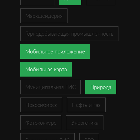
Маркшейдерия
Горнодобывающая промышленность
Мобильное приложение
Мобильная карта
Муниципальная ГИС
Природа
Новосибирск
Нефть и газ
Фотоконкурс
Энергетика