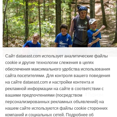
Сайт dataeast.com использует аналитические файлы
Продукты и услуги
cookie и другие технологии слежения в целях
Мобильная карта для заповедника в
обеспечения максимального удобства использования
Портленде
сайта посетителями. Для контроля вашего поведения
на сайте dataeast.com и настройки контента и
#CarryMap
#Мобильное приложение
рекламной информации на сайте в соответствии с
#Мобильная карта
#Путеводитель
#Туризм
вашими предпочтениями (посредством
персонализированных рекламных объявлений) на
#Природа
#Дети
нашем сайте используются файлы cookie сторонних
компаний и социальных сетей. Подробнее об
29 марта, 2017