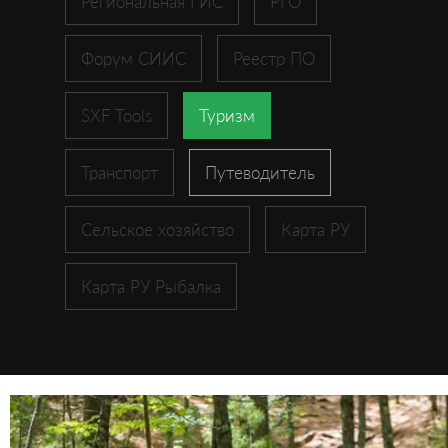
Региональная ГИС
РГО
Форум СИИС
Реестр ПО
SXF Tools
Туризм
Транспорт
Путеводитель
Сельское хозяйство
Карта РУ
Карта РУ Рыбалка