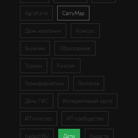
AgroKarta
CarryMap
День компании
Конкурс
Бурение
Образование
Туризм
Forester
Геоинформатика
Геология
День ГИС
Интерактивная карта
ИТ-кластер
ИТ-сообщество
KadastrRU
Дети
Кадастр