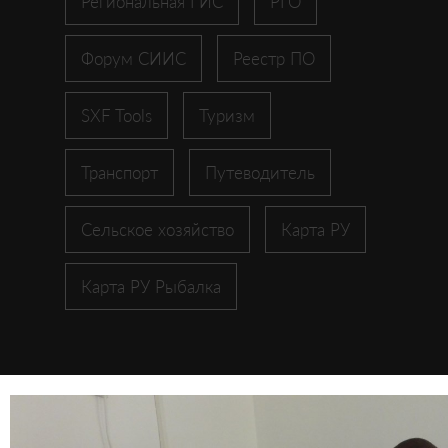
Региональная ГИС
РГО
Форум СИИС
Реестр ПО
SXF Tools
Туризм
Транспорт
Путеводитель
Сельское хозяйство
Карта РУ
Карта РУ Рыбалка