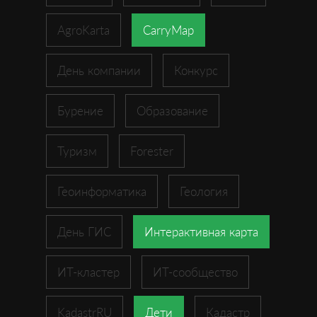
AgroKarta
CarryMap
День компании
Конкурс
Бурение
Образование
Туризм
Forester
Геоинформатика
Геология
День ГИС
Интерактивная карта
ИТ-кластер
ИТ-сообщество
KadastrRU
Дети
Кадастр