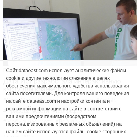
Продукты и услуги
Сайт dataeast.com использует аналитические файлы
cookie и другие технологии слежения в целях
Дата Ист разработала интерактивную
обеспечения максимального удобства использования
карту для краеведов
сайта посетителями. Для контроля вашего поведения
#CarryMap
#Интерактивная карта
#ArcGIS
на сайте dataeast.com и настройки контента и
рекламной информации на сайте в соответствии с
#Природа
#Дети
#География
вашими предпочтениями (посредством
#Мобильная карта
#Веб-приложение
персонализированных рекламных объявлений) на
нашем сайте используются файлы cookie сторонних
15 мая, 2014