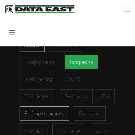
ArcGIS
XTools Pro
Конференция
География
WellTracking
CoGIS
TAB Reader
Геопортал
Esri
Веб-приложение
Праздник
Зоопарк
Технопарк
Спорт