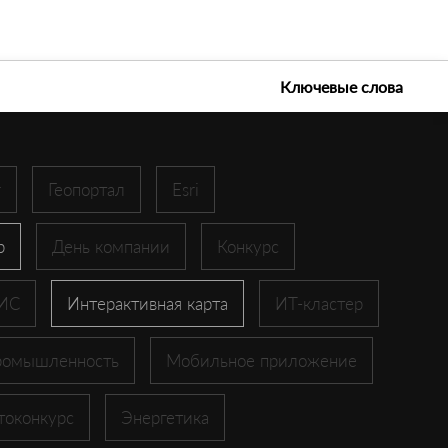
е технологии 2026
Ключевые слова
r
Геопортал
Esri
p
День компании
Конкурс
ГИС
Интерактивная карта
ИТ-кластер
ромышленность
Мобильное приложение
токонкурс
Энергетика