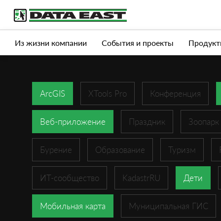
Услуги
Продукты
Истории успеха
Журна
Из жизни компании
События и проекты
Продукт
ArcGIS
XTools Pro
Конференция
Веб-приложение
Праздник
Зоопарк
Бурение
Образование
Туризм
ИТ-сообщество
KadastrRU
Дети
Мобильная карта
Муниципальная ГИС