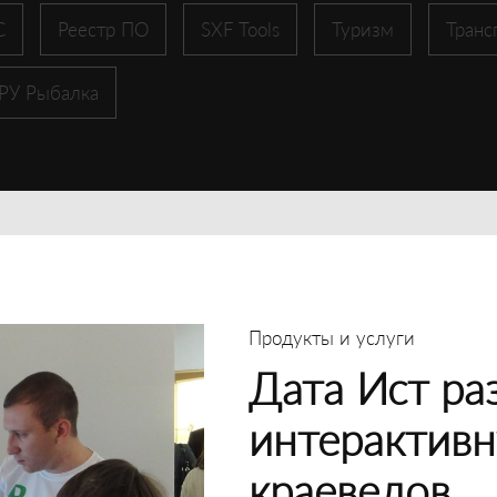
С
Реестр ПО
SXF Tools
Туризм
Транс
 РУ Рыбалка
Продукты и услуги
Дата Ист ра
интерактивн
краеведов