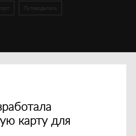
порт
Путеводитель
зработала
ую карту для