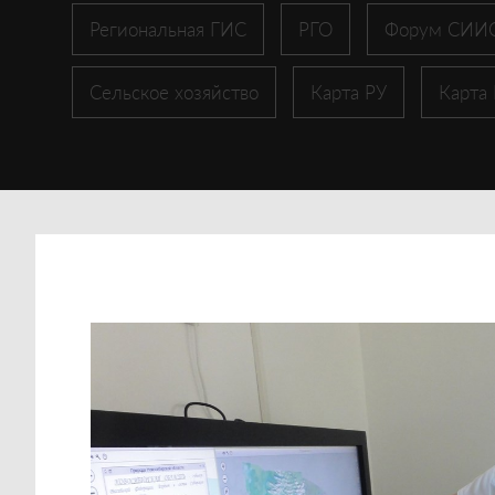
Региональная ГИС
РГО
Форум СИИ
Сельское хозяйство
Карта РУ
Карта