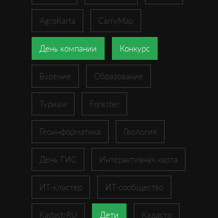
AgroKarta
CarryMap
День компании
Конкурс
Бурение
Образование
Туризм
Forester
Геоинформатика
Геология
День ГИС
Интерактивная карта
ИТ-кластер
ИТ-сообщество
KadastrRU
Дети
Кадастр