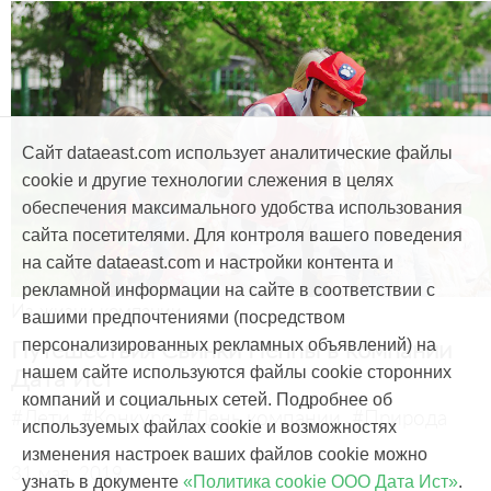
Сайт dataeast.com использует аналитические файлы
cookie и другие технологии слежения в целях
обеспечения максимального удобства использования
сайта посетителями. Для контроля вашего поведения
на сайте dataeast.com и настройки контента и
рекламной информации на сайте в соответствии с
Из жизни компании
вашими предпочтениями (посредством
Путешествия Cвинки Пеппы в компании
персонализированных рекламных объявлений) на
Дата Ист
нашем сайте используются файлы cookie сторонних
компаний и социальных сетей. Подробнее об
#Дети
#Конкурс
#День компании
#Природа
используемых файлах cookie и возможностях
изменения настроек ваших файлов cookie можно
31 мая, 2019
узнать в документе
«Политика cookie ООО Дата Ист»
.