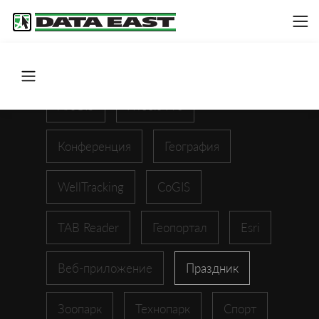
ArcGIS
XTools Pro
Конференция
География
WellTracking
CoGIS
TAB Reader
Геопортал
Esri
Веб-приложение
Праздник
Зоопарк
Технопарк
Спорт