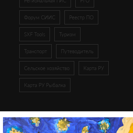
Региональная ГИС
РГО
Форум СИИС
Реестр ПО
SXF Tools
Туризм
Транспорт
Путеводитель
Сельское хозяйство
Карта РУ
Карта РУ Рыбалка