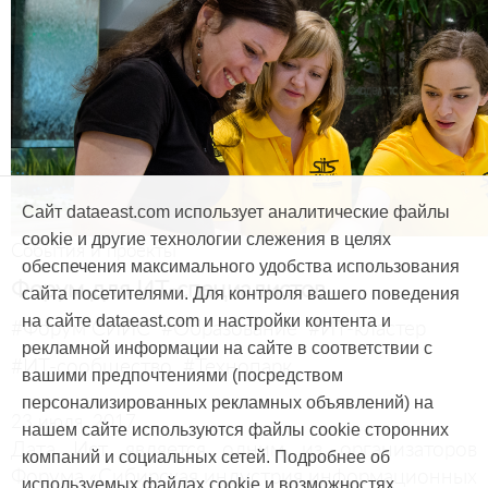
Сайт dataeast.com использует аналитические файлы
cookie и другие технологии слежения в целях
События и проекты
обеспечения максимального удобства использования
Форум для ИТ-специалистов
сайта посетителями. Для контроля вашего поведения
на сайте dataeast.com и настройки контента и
#Форум СИИС
#Образование
#ИТ-кластер
рекламной информации на сайте в соответствии с
#ИТ-сообщество
#Технопарк
вашими предпочтениями (посредством
персонализированных рекламных объявлений) на
23 июля, 2017
нашем сайте используются файлы cookie сторонних
Дата Ист является одним из организаторов
компаний и социальных сетей. Подробнее об
Форума «Сибирская индустрия информационных
используемых файлах cookie и возможностях