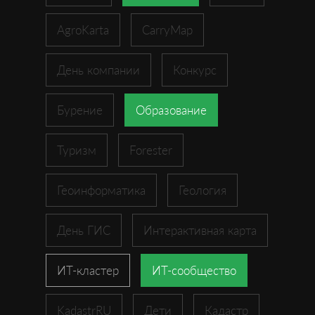
AgroKarta
CarryMap
День компании
Конкурс
Бурение
Образование
Туризм
Forester
Геоинформатика
Геология
День ГИС
Интерактивная карта
ИТ-кластер
ИТ-сообщество
KadastrRU
Дети
Кадастр