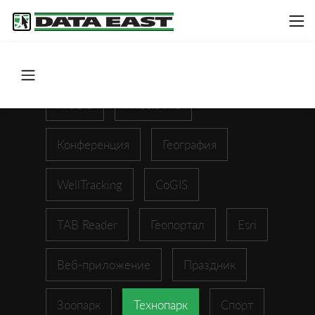
ArcGIS
XTools Pro
Конференция
География
WellTracking
CoGIS
TAB Reader
Геопортал
Esri
Веб-приложение
Праздник
Зоопарк
Технопарк
Спорт