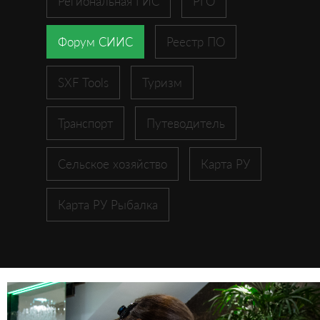
Региональная ГИС
РГО
Форум СИИС
Реестр ПО
SXF Tools
Туризм
Транспорт
Путеводитель
Сельское хозяйство
Карта РУ
Карта РУ Рыбалка