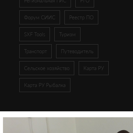
Региональная ГИС
РГО
Форум СИИС
Реестр ПО
SXF Tools
Туризм
Транспорт
Путеводитель
Сельское хозяйство
Карта РУ
Карта РУ Рыбалка