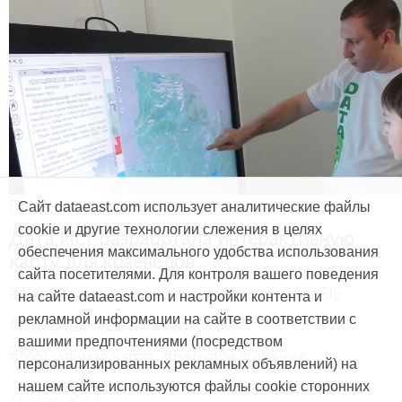
Продукты и услуги
Сайт dataeast.com использует аналитические файлы
cookie и другие технологии слежения в целях
Дата Ист разработала интерактивную
обеспечения максимального удобства использования
карту для краеведов
сайта посетителями. Для контроля вашего поведения
#CarryMap
#Интерактивная карта
#ArcGIS
на сайте dataeast.com и настройки контента и
рекламной информации на сайте в соответствии с
#Природа
#Дети
#География
вашими предпочтениями (посредством
#Мобильная карта
#Веб-приложение
персонализированных рекламных объявлений) на
нашем сайте используются файлы cookie сторонних
15 мая, 2014