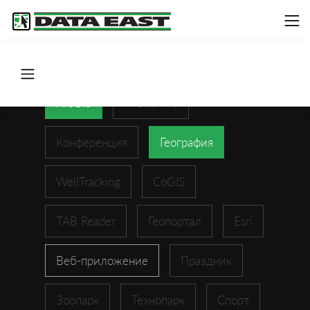
ArcGIS
XTools Pro
Конференция
География
WellTracking
CoGIS
TAB Reader
Геопортал
Esri
Веб-приложение
Праздник
Зоопарк
Технопарк
Спорт