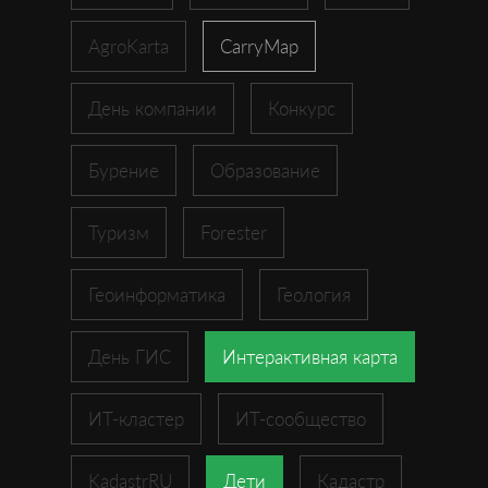
AgroKarta
CarryMap
День компании
Конкурс
Бурение
Образование
Туризм
Forester
Геоинформатика
Геология
День ГИС
Интерактивная карта
ИТ-кластер
ИТ-сообщество
KadastrRU
Дети
Кадастр