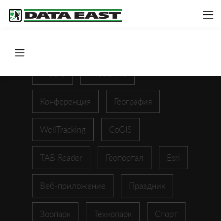
ArcGIS
XTools Pro
Конференция
География
WellTracking
CoGIS
TAB Reader
Геопортал
Esri
Веб-приложение
Праздник
Зоопарк
Технопарк
Спорт