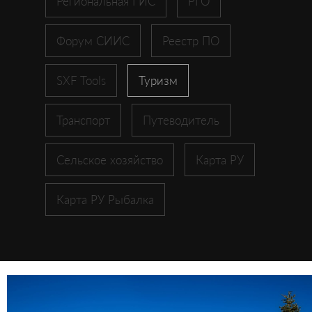
Региональная ГИС
РГО
Форум СИИС
Реестр ПО
SXF Tools
Туризм
Транспорт
Путеводитель
Сельское хозяйство
Карта РУ
Карта РУ Рыбалка