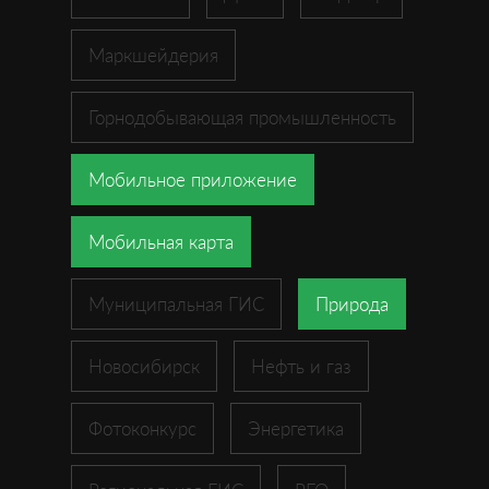
Маркшейдерия
Горнодобывающая промышленность
Мобильное приложение
Мобильная карта
Муниципальная ГИС
Природа
Новосибирск
Нефть и газ
Фотоконкурс
Энергетика