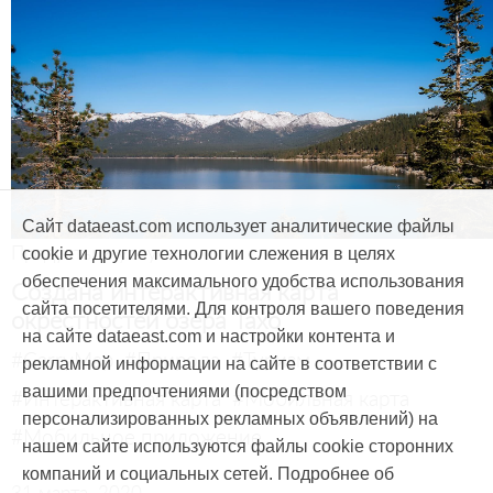
Сайт dataeast.com использует аналитические файлы
Продукты и услуги
cookie и другие технологии слежения в целях
обеспечения максимального удобства использования
Создана интерактивная карта
сайта посетителями. Для контроля вашего поведения
окрестностей озера Тахо
на сайте dataeast.com и настройки контента и
#CarryMap
#Природа
#Туризм
рекламной информации на сайте в соответствии с
вашими предпочтениями (посредством
#Интерактивная карта
#Мобильная карта
персонализированных рекламных объявлений) на
#Мобильное приложение
нашем сайте используются файлы cookie сторонних
компаний и социальных сетей. Подробнее об
31 марта, 2020