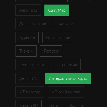
AgroKarta
CarryMap
День компании
Конкурс
Бурение
Образование
Туризм
Forester
Геоинформатика
Геология
День ГИС
Интерактивная карта
ИТ-кластер
ИТ-сообщество
KadastrRU
Дети
Кадастр