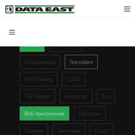
ArcGIS
XTools Pro
Конференция
География
WellTracking
CoGIS
TAB Reader
Геопортал
Esri
Веб-приложение
Праздник
Зоопарк
Технопарк
Спорт