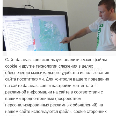
Продукты и услуги
Сайт dataeast.com использует аналитические файлы
cookie и другие технологии слежения в целях
Дата Ист разработала интерактивную
обеспечения максимального удобства использования
карту для краеведов
сайта посетителями. Для контроля вашего поведения
#CarryMap
#Интерактивная карта
#ArcGIS
на сайте dataeast.com и настройки контента и
рекламной информации на сайте в соответствии с
#Природа
#Дети
#География
вашими предпочтениями (посредством
#Мобильная карта
#Веб-приложение
персонализированных рекламных объявлений) на
нашем сайте используются файлы cookie сторонних
15 мая, 2014