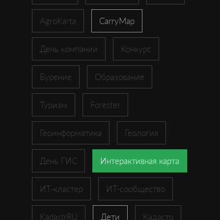
AgroKarta
CarryMap
День компании
Конкурс
Бурение
Образование
Туризм
Forester
Геоинформатика
Геология
День ГИС
Интерактивная карта
ИТ-кластер
ИТ-сообщество
KadastrRU
Дети
Кадастр