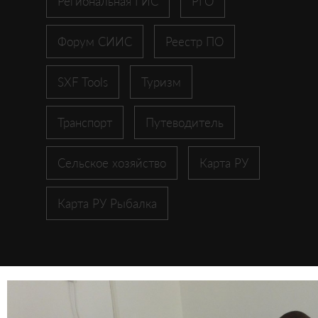
Региональная ГИС
РГО
Форум СИИС
Реестр ПО
SXF Tools
Туризм
Транспорт
Путеводитель
Сельское хозяйство
Карта РУ
Карта РУ Рыбалка