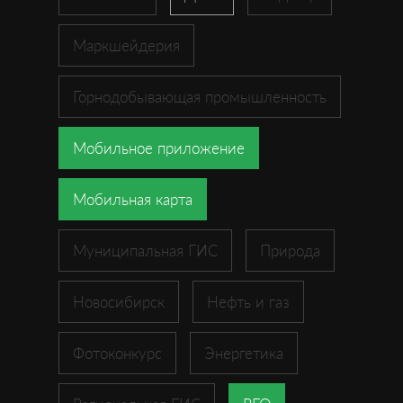
Маркшейдерия
Горнодобывающая промышленность
Мобильное приложение
Мобильная карта
Муниципальная ГИС
Природа
Новосибирск
Нефть и газ
Фотоконкурс
Энергетика