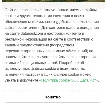
Сайт dataeast.com использует аналитические файлы
Продукты и услуги
cookie и другие технологии слежения в целях
Выпущена цифровая карта Республики
обеспечения максимального удобства использования
Алтай
сайта посетителями. Для контроля вашего поведения
на сайте dataeast.com и настройки контента и
#Мобильное приложение
#Мобильная карта
рекламной информации на сайте в соответствии с
#РГО
#Интерактивная карта
#Туризм
вашими предпочтениями (посредством
персонализированных рекламных объявлений) на
8 августа, 2022
нашем сайте используются файлы cookie сторонних
Для активных путешественников создана карта
компаний и социальных сетей. Подробнее об
Республики Алтай, которая позволяет
используемых файлах cookie и возможностях
познакомиться с памятниками культуры и
изменения настроек ваших файлов cookie можно
удивительными объектами природы. С ее
узнать в документе
«Политика cookie ООО Дата Ист»
.
помощью можно построить маршрут, внести
путевые заметки и фотографии, выбрать место
для стоянки и сориентироваться на местности.
Понятно