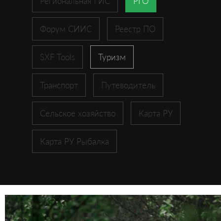
Региональная ГИС
РГО
Форум СИИС
Реестр ПО
SXF Tools
Туризм
Транспорт
Путеводитель
Сельское хозяйство
Карта РУ
Карта РУ Рыбалка