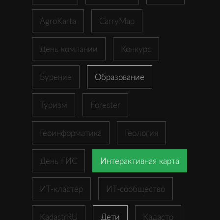
AgroKarta
CarryMap
День компании
Конкурс
Бурение
Образование
Туризм
Forester
Геоинформатика
Геология
День ГИС
Интерактивная карта
ИТ-кластер
ИТ-сообщество
KadastrRU
Дети
Кадастр