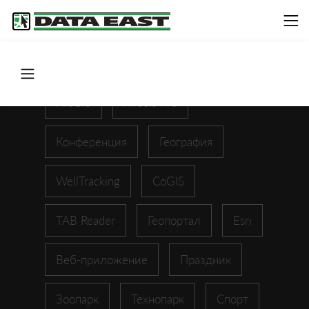
ArcGIS
XTools Pro
Конференция
География
WellTracking
CoGIS
TAB Reader
Геопортал
Esri
Веб-приложение
Праздник
Зоопарк
Технопарк
Спорт