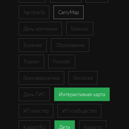
AgroKarta
CarryMap
День компании
Конкурс
Бурение
Образование
Туризм
Forester
Геоинформатика
Геология
День ГИС
Интерактивная карта
ИТ-кластер
ИТ-сообщество
KadastrRU
Дети
Кадастр