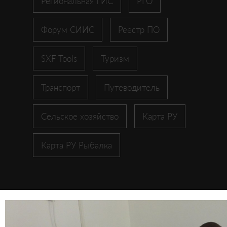
Региональная ГИС
РГО
Форум СИИС
Реестр ПО
SXF Tools
Туризм
Транспорт
Путеводитель
Сельское хозяйство
Карта РУ
Карта РУ Рыбалка