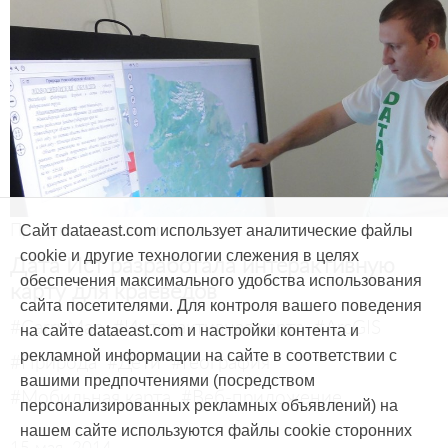
Продукты и услуги
Сайт dataeast.com использует аналитические файлы
cookie и другие технологии слежения в целях
Дата Ист разработала интерактивную
обеспечения максимального удобства использования
карту для краеведов
сайта посетителями. Для контроля вашего поведения
#CarryMap
#Интерактивная карта
#ArcGIS
на сайте dataeast.com и настройки контента и
рекламной информации на сайте в соответствии с
#Природа
#Дети
#География
вашими предпочтениями (посредством
#Мобильная карта
#Веб-приложение
персонализированных рекламных объявлений) на
нашем сайте используются файлы cookie сторонних
15 мая, 2014