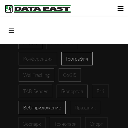
ArcGIS
XTools Pro
Конференция
География
WellTracking
CoGIS
TAB Reader
Геопортал
Esri
Веб-приложение
Праздник
Зоопарк
Технопарк
Спорт