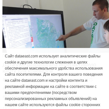
Продукты и услуги
Сайт dataeast.com использует аналитические файлы
cookie и другие технологии слежения в целях
Дата Ист разработала интерактивную
обеспечения максимального удобства использования
карту для краеведов
сайта посетителями. Для контроля вашего поведения
#CarryMap
#Интерактивная карта
#ArcGIS
на сайте dataeast.com и настройки контента и
рекламной информации на сайте в соответствии с
#Природа
#Дети
#География
вашими предпочтениями (посредством
#Мобильная карта
#Веб-приложение
персонализированных рекламных объявлений) на
нашем сайте используются файлы cookie сторонних
15 мая, 2014