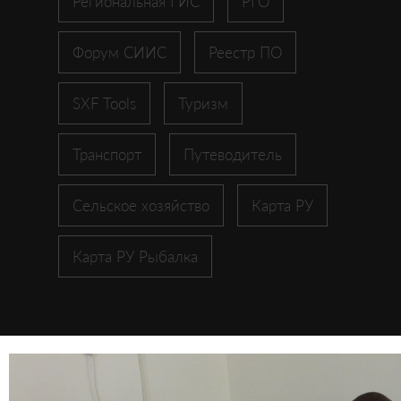
Региональная ГИС
РГО
Форум СИИС
Реестр ПО
SXF Tools
Туризм
Транспорт
Путеводитель
Сельское хозяйство
Карта РУ
Карта РУ Рыбалка