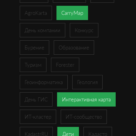
AgroKarta
CarryMap
День компании
Конкурс
Бурение
Образование
Туризм
Forester
Геоинформатика
Геология
День ГИС
Интерактивная карта
ИТ-кластер
ИТ-сообщество
KadastrRU
Дети
Кадастр