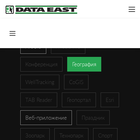
ArcGIS
XTools Pro
Конференция
География
WellTracking
CoGIS
TAB Reader
Геопортал
Esri
Веб-приложение
Праздник
Зоопарк
Технопарк
Спорт