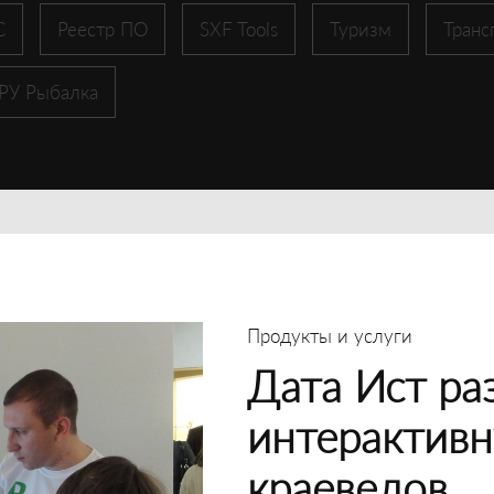
С
Реестр ПО
SXF Tools
Туризм
Транс
 РУ Рыбалка
Продукты и услуги
Дата Ист ра
интерактивн
краеведов