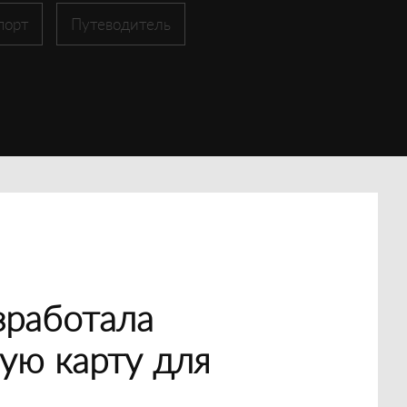
порт
Путеводитель
зработала
ую карту для