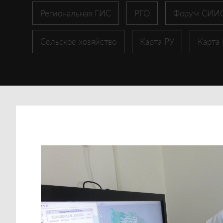
Региональная ГИС
РГО
Форум СИИ
Сельское хозяйство
Карта РУ
Карта