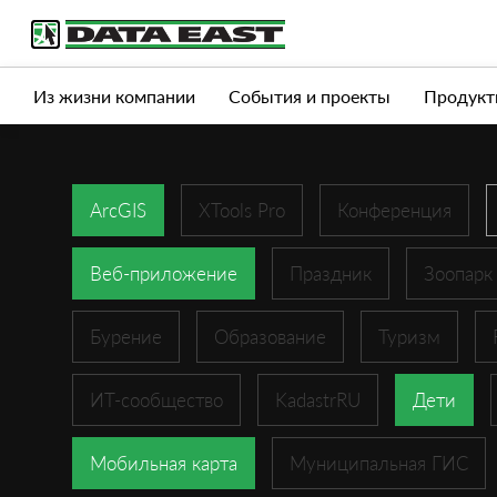
Услуги
Продукты
Истории успеха
Журна
Из жизни компании
События и проекты
Продукт
ArcGIS
XTools Pro
Конференция
Веб-приложение
Праздник
Зоопарк
Бурение
Образование
Туризм
ИТ-сообщество
KadastrRU
Дети
Мобильная карта
Муниципальная ГИС