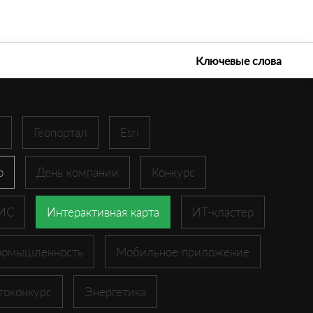
е технологии 2026
Ключевые слова
r
Геопортал
Esri
p
День компании
Конкурс
ГИС
Интерактивная карта
ИТ-кластер
ромышленность
Мобильное приложение
токонкурс
Энергетика