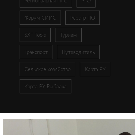
Региональная ГИС
РГО
Форум СИИС
Реестр ПО
SXF Tools
Туризм
Транспорт
Путеводитель
Сельское хозяйство
Карта РУ
Карта РУ Рыбалка