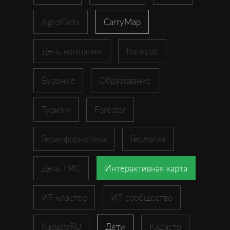
AgroKarta
CarryMap
День компании
Конкурс
Бурение
Образование
Туризм
Forester
Геоинформатика
Геология
День ГИС
Интерактивная карта
ИТ-кластер
ИТ-сообщество
KadastrRU
Дети
Кадастр