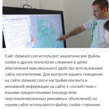
Продукты и услуги
Сайт dataeast.com использует аналитические файлы
cookie и другие технологии слежения в целях
Дата Ист разработала интерактивную
обеспечения максимального удобства использования
карту для краеведов
сайта посетителями. Для контроля вашего поведения
#CarryMap
#Интерактивная карта
#ArcGIS
на сайте dataeast.com и настройки контента и
рекламной информации на сайте в соответствии с
#Природа
#Дети
#География
вашими предпочтениями (посредством
#Мобильная карта
#Веб-приложение
персонализированных рекламных объявлений) на
нашем сайте используются файлы cookie сторонних
15 мая, 2014