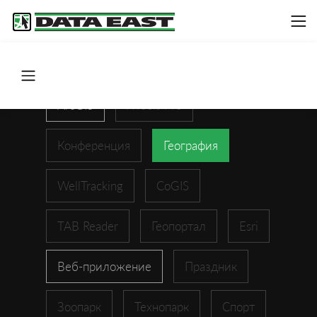
ArcGIS
XTools Pro
Конференция
География
WellTracking
CoGIS
TAB Reader
Геопортал
Esri
Веб-приложение
Праздник
Зоопарк
Технопарк
Спорт