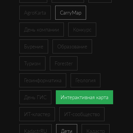
AgroKarta
CarryMap
День компании
Конкурс
Бурение
Образование
Туризм
Forester
Геоинформатика
Геология
День ГИС
Интерактивная карта
ИТ-кластер
ИТ-сообщество
KadastrRU
Дети
Кадастр