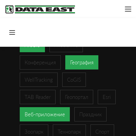
ArcGIS
XTools Pro
Конференция
География
WellTracking
CoGIS
TAB Reader
Геопортал
Esri
Веб-приложение
Праздник
Зоопарк
Технопарк
Спорт