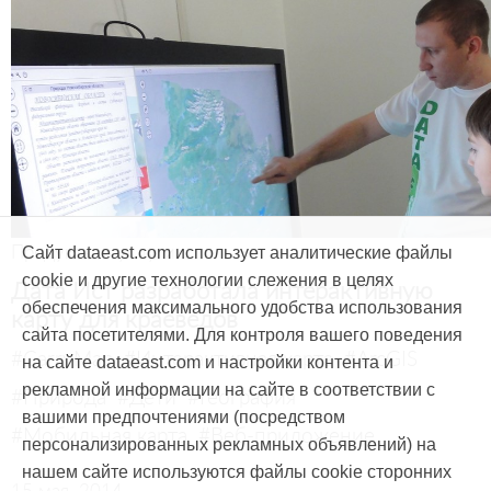
Продукты и услуги
Сайт dataeast.com использует аналитические файлы
cookie и другие технологии слежения в целях
Дата Ист разработала интерактивную
обеспечения максимального удобства использования
карту для краеведов
сайта посетителями. Для контроля вашего поведения
#CarryMap
#Интерактивная карта
#ArcGIS
на сайте dataeast.com и настройки контента и
рекламной информации на сайте в соответствии с
#Природа
#Дети
#География
вашими предпочтениями (посредством
#Мобильная карта
#Веб-приложение
персонализированных рекламных объявлений) на
нашем сайте используются файлы cookie сторонних
15 мая, 2014