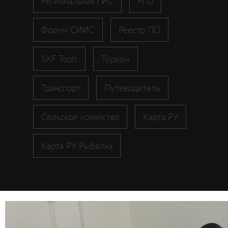
Региональная ГИС
РГО
Форум СИИС
Реестр ПО
SXF Tools
Туризм
Транспорт
Путеводитель
Сельское хозяйство
Карта РУ
Карта РУ Рыбалка