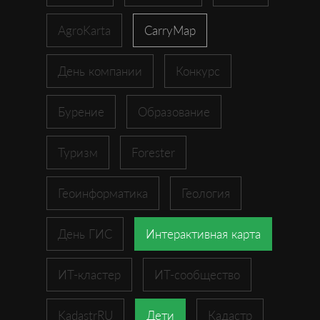
AgroKarta
CarryMap
День компании
Конкурс
Бурение
Образование
Туризм
Forester
Геоинформатика
Геология
День ГИС
Интерактивная карта
ИТ-кластер
ИТ-сообщество
KadastrRU
Дети
Кадастр