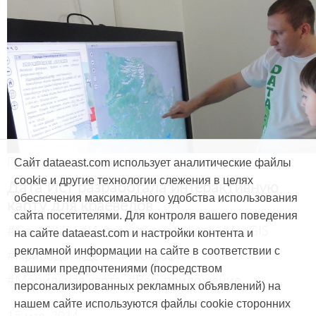
Продукты и услуги
Сайт dataeast.com использует аналитические файлы
cookie и другие технологии слежения в целях
Дата Ист разработала интерактивную
обеспечения максимального удобства использования
карту для краеведов
сайта посетителями. Для контроля вашего поведения
#CarryMap
#Интерактивная карта
#ArcGIS
на сайте dataeast.com и настройки контента и
рекламной информации на сайте в соответствии с
#Природа
#Дети
#География
вашими предпочтениями (посредством
#Мобильная карта
#Веб-приложение
персонализированных рекламных объявлений) на
нашем сайте используются файлы cookie сторонних
15 мая, 2014