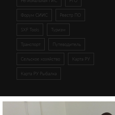
Региональная ГИС
РГО
Форум СИИС
Реестр ПО
SXF Tools
Туризм
Транспорт
Путеводитель
Сельское хозяйство
Карта РУ
Карта РУ Рыбалка