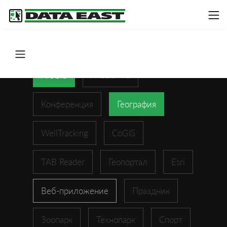
ArcGIS
XTools Pro
Конференция
География
WellTracking
CoGIS
TAB Reader
Геопортал
Esri
Веб-приложение
Праздник
Зоопарк
Технопарк
Спорт