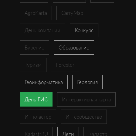
AgroKarta
CarryMap
День компании
Конкурс
Бурение
Образование
Туризм
Forester
Геоинформатика
Геология
День ГИС
Интерактивная карта
ИТ-кластер
ИТ-сообщество
KadastrRU
Дети
Кадастр