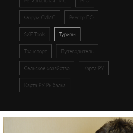
Региональная ГИС
РГО
Форум СИИС
Реестр ПО
SXF Tools
Туризм
Транспорт
Путеводитель
Сельское хозяйство
Карта РУ
Карта РУ Рыбалка