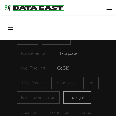
ArcGIS
XTools Pro
Конференция
География
WellTracking
CoGIS
TAB Reader
Геопортал
Esri
Веб-приложение
Праздник
Зоопарк
Технопарк
Спорт