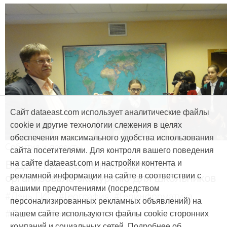
Сайт dataeast.com использует аналитические файлы
cookie и другие технологии слежения в целях
обеспечения максимального удобства использования
События и проекты
сайта посетителями. Для контроля вашего поведения
В День ГИС компания «Дата Ист»
на сайте dataeast.com и настройки контента и
организовала экскурсию для школьников
рекламной информации на сайте в соответствии с
вашими предпочтениями (посредством
#День ГИС
#География
#Геоинформатика
персонализированных рекламных объявлений) на
#Дети
#Образование
нашем сайте используются файлы cookie сторонних
компаний и социальных сетей. Подробнее об