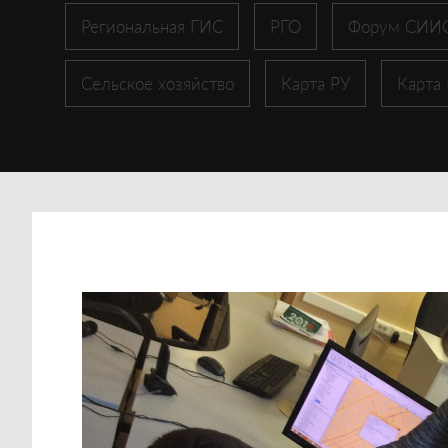
Региональная ГИС
РГО
Форум СИИ
Сельское хозяйство
Карта РУ
Карта