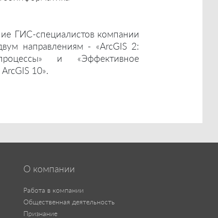
ние ГИС-специалистов компании
двум направлениям - «ArcGIS 2:
роцессы» и «Эффективное
ArcGIS 10».
О компании
Работа в компании
Общественная деятельность
Признание