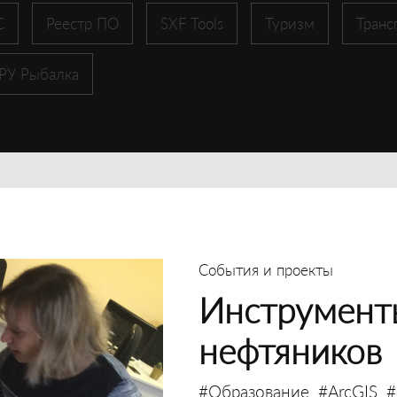
С
Реестр ПО
SXF Tools
Туризм
Транс
 РУ Рыбалка
События и проекты
Инструмент
нефтяников
#Образование
#ArcGIS
#