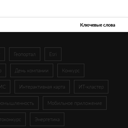
е технологии 2026
Ключевые слова
r
Геопортал
Esri
p
День компании
Конкурс
ГИС
Интерактивная карта
ИТ-кластер
ромышленность
Мобильное приложение
токонкурс
Энергетика