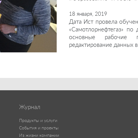
18 января, 2019
Дата Ист провела обуче
«Самотлорнефтегаз» по 
основные рабочие п
редактирование данных в 
Журнал
Продукты и услуги
События и проекты
Из жизни компании