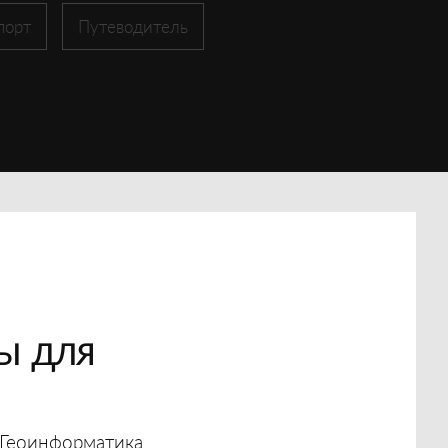
порт
Путеводитель
ы для
Геоинформатика