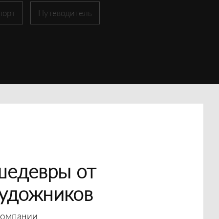
порт
Путеводитель
шедевры от
художников
компании