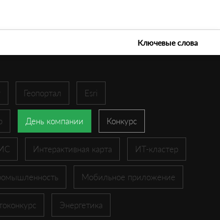
е технологии 2026
Ключевые слова
r
Геопортал
Esri
p
День компании
Конкурс
ГИС
Интерактивная карта
ИТ-кластер
ромышленность
Мобильное приложение
токонкурс
Энергетика