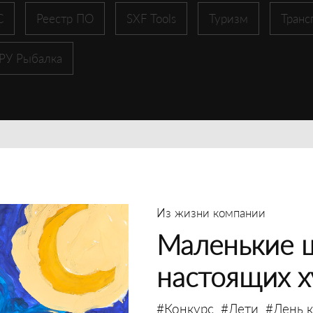
С
Реестр ПО
SXF Tools
Туризм
Транс
 РУ Рыбалка
Из жизни компании
Маленькие 
настоящих 
#Конкурс
#Дети
#День 