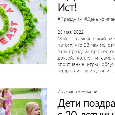
Ист!
#Праздник
#День компа
23 мая, 2022
Май – самый яркий мес
потому что 23 мая мы от
году праздник прошёл оч
друзей, коллег и самы
спортивные игры, обсуж
подросли наши дети, и п
Из жизни компании
Дети поздра
с 20-летни