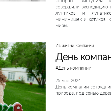
которого выступила 
совершили экспедицию 
лунтиков и лунатико
мимимишек и котиков, к
миры.
Из жизни компании
День компа
#День компании
25 мая, 2024
День компании сотрудни
природе, под сенью дерев