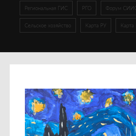
Региональная ГИС
РГО
Форум СИИ
Сельское хозяйство
Карта РУ
Карта