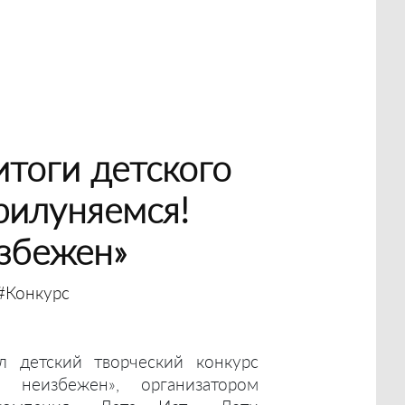
тоги детского
рилуняемся!
збежен»
#Конкурс
 детский творческий конкурс
т неизбежен», организатором