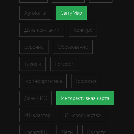
AgroKarta
CarryMap
День компании
Конкурс
Бурение
Образование
Туризм
Forester
Геоинформатика
Геология
День ГИС
Интерактивная карта
ИТ-кластер
ИТ-сообщество
KadastrRU
Дети
Кадастр