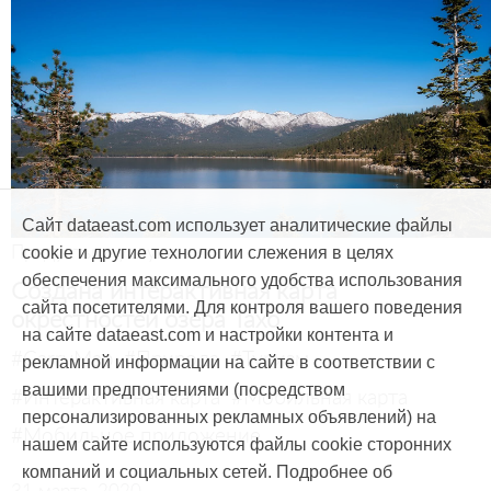
Сайт dataeast.com использует аналитические файлы
Продукты и услуги
cookie и другие технологии слежения в целях
обеспечения максимального удобства использования
Создана интерактивная карта
сайта посетителями. Для контроля вашего поведения
окрестностей озера Тахо
на сайте dataeast.com и настройки контента и
#CarryMap
#Природа
#Туризм
рекламной информации на сайте в соответствии с
вашими предпочтениями (посредством
#Интерактивная карта
#Мобильная карта
персонализированных рекламных объявлений) на
#Мобильное приложение
нашем сайте используются файлы cookie сторонних
компаний и социальных сетей. Подробнее об
31 марта, 2020