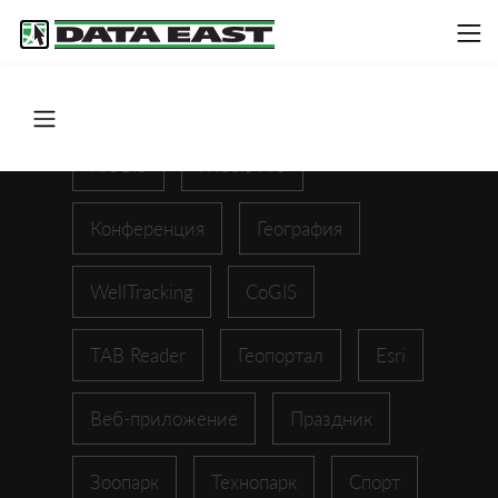
ArcGIS
XTools Pro
Конференция
География
WellTracking
CoGIS
TAB Reader
Геопортал
Esri
Веб-приложение
Праздник
Зоопарк
Технопарк
Спорт