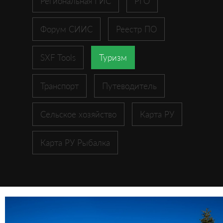
Региональная ГИС
РГО
Форум СИИС
Реестр ПО
SXF Tools
Туризм
Транспорт
Путеводитель
Сельское хозяйство
Карта РУ
Карта РУ Рыбалка