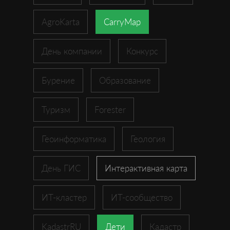
AgroKarta
CarryMap
День компании
Конкурс
Бурение
Образование
Туризм
Forester
Геоинформатика
Геология
День ГИС
Интерактивная карта
ИТ-кластер
ИТ-сообщество
KadastrRU
Дети
Кадастр