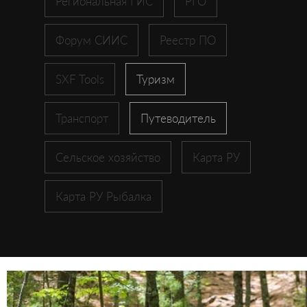
Региональная ГИС
РГО
Форум СИИС
Реестр ПО
SXF Tools
Туризм
Транспорт
Путеводитель
Сельское хозяйство
Карта РУ
Карта РУ Рыбалка