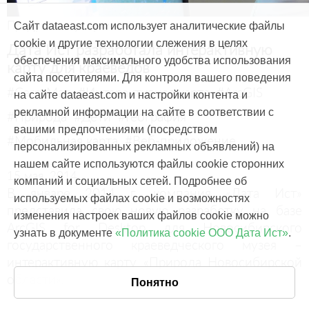
Продукты и услуги
Сайт dataeast.com использует аналитические файлы
cookie и другие технологии слежения в целях
Дата Ист разработала интерактивную
обеспечения максимального удобства использования
карту для краеведов
сайта посетителями. Для контроля вашего поведения
#CarryMap
#Интерактивная карта
#ArcGIS
на сайте dataeast.com и настройки контента и
рекламной информации на сайте в соответствии с
#Природа
#Дети
#География
вашими предпочтениями (посредством
#Мобильная карта
#Веб-приложение
персонализированных рекламных объявлений) на
нашем сайте используются файлы cookie сторонних
15 мая, 2014
компаний и социальных сетей. Подробнее об
В январе 2014 г. компания «Дата Ист»
используемых файлах cookie и возможностях
представила свою новую разработку на базе
изменения настроек ваших файлов cookie можно
ArcGIS for Desktop для Новосибирского
узнать в документе
«Политика cookie ООО Дата Ист»
.
государственного краеведческого музея –
интерактивную карту «Природа Новосибирской
области».
Понятно