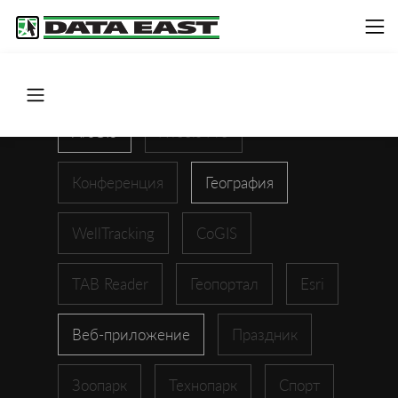
ArcGIS
XTools Pro
Конференция
География
WellTracking
CoGIS
TAB Reader
Геопортал
Esri
Веб-приложение
Праздник
Зоопарк
Технопарк
Спорт