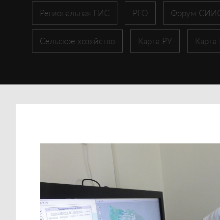
Региональная ГИС
РГО
Форум СИИ
Сельское хозяйство
Карта РУ
Карта