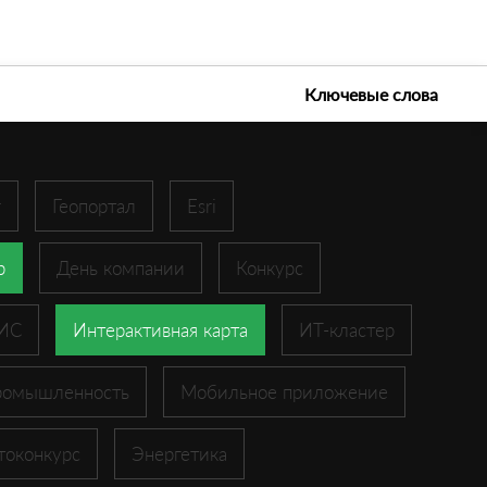
е технологии 2026
Ключевые слова
r
Геопортал
Esri
p
День компании
Конкурс
ГИС
Интерактивная карта
ИТ-кластер
ромышленность
Мобильное приложение
токонкурс
Энергетика