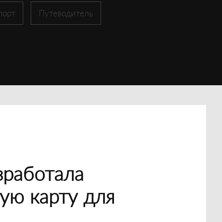
порт
Путеводитель
зработала
ую карту для