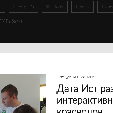
С
Реестр ПО
SXF Tools
Туризм
Транс
 РУ Рыбалка
Продукты и услуги
Дата Ист ра
интерактивн
краеведов