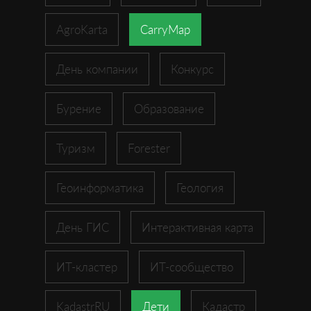
AgroKarta
CarryMap
День компании
Конкурс
Бурение
Образование
Туризм
Forester
Геоинформатика
Геология
День ГИС
Интерактивная карта
ИТ-кластер
ИТ-сообщество
KadastrRU
Дети
Кадастр