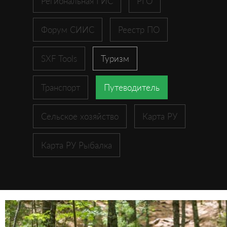
Региональная ГИС
РГО
Форум СИИС
Реестр ПО
SXF Tools
Туризм
Транспорт
Путеводитель
Сельское хозяйство
Карта РУ
Карта РУ Рыбалка