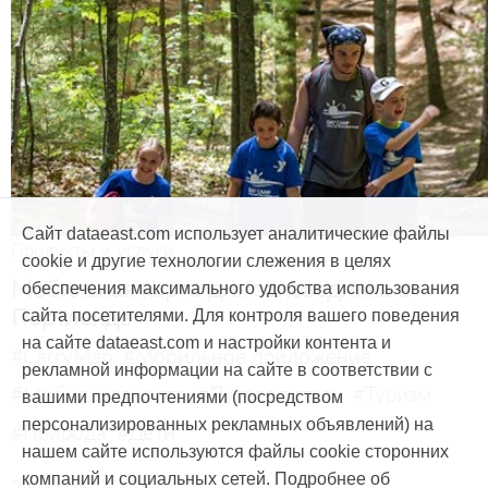
Сайт dataeast.com использует аналитические файлы
Продукты и услуги
cookie и другие технологии слежения в целях
Мобильная карта для заповедника в
обеспечения максимального удобства использования
Портленде
сайта посетителями. Для контроля вашего поведения
на сайте dataeast.com и настройки контента и
#CarryMap
#Мобильное приложение
рекламной информации на сайте в соответствии с
#Мобильная карта
#Путеводитель
#Туризм
вашими предпочтениями (посредством
персонализированных рекламных объявлений) на
#Природа
#Дети
нашем сайте используются файлы cookie сторонних
компаний и социальных сетей. Подробнее об
29 марта, 2017