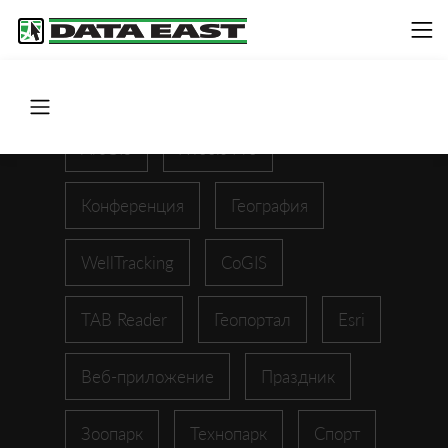
ArcGIS
XTools Pro
Конференция
География
WellTracking
CoGIS
TAB Reader
Геопортал
Esri
Веб-приложение
Праздник
Зоопарк
Технопарк
Спорт