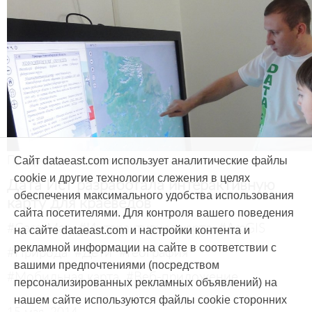
Продукты и услуги
Сайт dataeast.com использует аналитические файлы
cookie и другие технологии слежения в целях
Дата Ист разработала интерактивную
обеспечения максимального удобства использования
карту для краеведов
сайта посетителями. Для контроля вашего поведения
#CarryMap
#Интерактивная карта
#ArcGIS
на сайте dataeast.com и настройки контента и
рекламной информации на сайте в соответствии с
#Природа
#Дети
#География
вашими предпочтениями (посредством
#Мобильная карта
#Веб-приложение
персонализированных рекламных объявлений) на
нашем сайте используются файлы cookie сторонних
15 мая, 2014