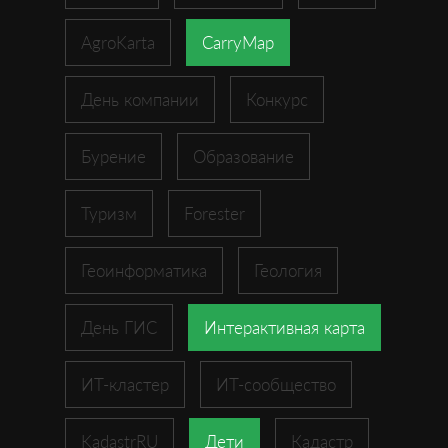
AgroKarta
CarryMap
День компании
Конкурс
Бурение
Образование
Туризм
Forester
Геоинформатика
Геология
День ГИС
Интерактивная карта
ИТ-кластер
ИТ-сообщество
KadastrRU
Дети
Кадастр