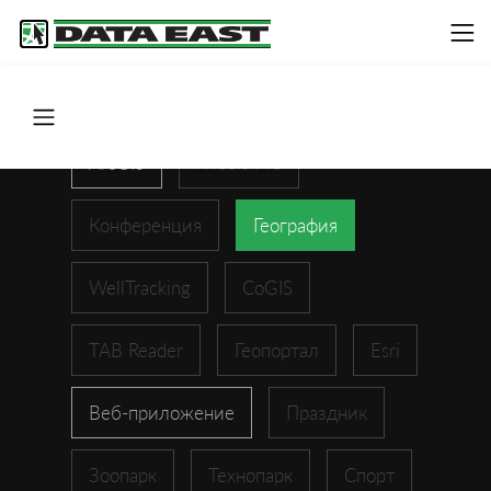
ArcGIS
XTools Pro
Конференция
География
WellTracking
CoGIS
TAB Reader
Геопортал
Esri
Веб-приложение
Праздник
Зоопарк
Технопарк
Спорт