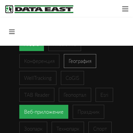
ArcGIS
XTools Pro
Конференция
География
WellTracking
CoGIS
TAB Reader
Геопортал
Esri
Веб-приложение
Праздник
Зоопарк
Технопарк
Спорт