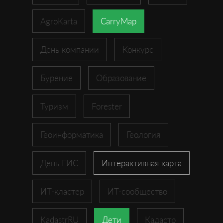
AgroKarta
CarryMap
День компании
Конкурс
Бурение
Образование
Туризм
Forester
Геоинформатика
Геология
День ГИС
Интерактивная карта
ИТ-кластер
ИТ-сообщество
KadastrRU
Дети
Кадастр