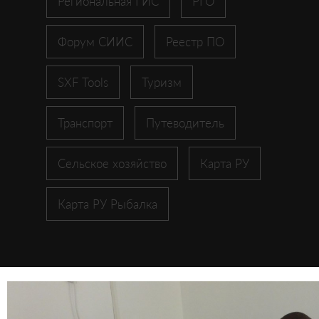
Региональная ГИС
РГО
Форум СИИС
Реестр ПО
SXF Tools
Туризм
Транспорт
Путеводитель
Сельское хозяйство
Карта РУ
Карта РУ Рыбалка