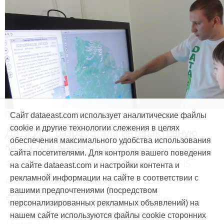
Продукты и услуги
Сайт dataeast.com использует аналитические файлы
cookie и другие технологии слежения в целях
Дата Ист разработала интерактивную
обеспечения максимального удобства использования
карту для краеведов
сайта посетителями. Для контроля вашего поведения
#CarryMap
#Интерактивная карта
#ArcGIS
на сайте dataeast.com и настройки контента и
рекламной информации на сайте в соответствии с
#Природа
#Дети
#География
вашими предпочтениями (посредством
#Мобильная карта
#Веб-приложение
персонализированных рекламных объявлений) на
нашем сайте используются файлы cookie сторонних
15 мая, 2014