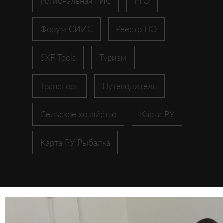
Региональная ГИС
РГО
Форум СИИС
Реестр ПО
SXF Tools
Туризм
Транспорт
Путеводитель
Сельское хозяйство
Карта РУ
Карта РУ Рыбалка