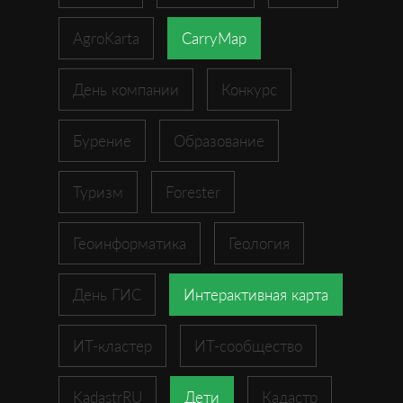
AgroKarta
CarryMap
День компании
Конкурс
Бурение
Образование
Туризм
Forester
Геоинформатика
Геология
День ГИС
Интерактивная карта
ИТ-кластер
ИТ-сообщество
KadastrRU
Дети
Кадастр