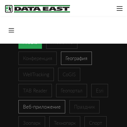
ArcGIS
XTools Pro
Конференция
География
WellTracking
CoGIS
TAB Reader
Геопортал
Esri
Веб-приложение
Праздник
Зоопарк
Технопарк
Спорт