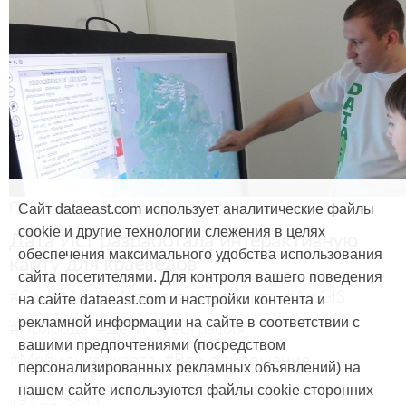
Продукты и услуги
Сайт dataeast.com использует аналитические файлы
cookie и другие технологии слежения в целях
Дата Ист разработала интерактивную
обеспечения максимального удобства использования
карту для краеведов
сайта посетителями. Для контроля вашего поведения
#CarryMap
#Интерактивная карта
#ArcGIS
на сайте dataeast.com и настройки контента и
рекламной информации на сайте в соответствии с
#Природа
#Дети
#География
вашими предпочтениями (посредством
#Мобильная карта
#Веб-приложение
персонализированных рекламных объявлений) на
нашем сайте используются файлы cookie сторонних
15 мая, 2014