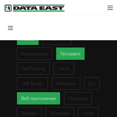
ArcGIS
XTools Pro
Конференция
География
WellTracking
CoGIS
TAB Reader
Геопортал
Esri
Веб-приложение
Праздник
Зоопарк
Технопарк
Спорт