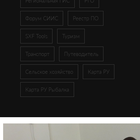
Региональная ГИС
РГО
Форум СИИС
Реестр ПО
SXF Tools
Туризм
Транспорт
Путеводитель
Сельское хозяйство
Карта РУ
Карта РУ Рыбалка