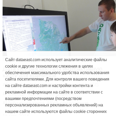
Продукты и услуги
Сайт dataeast.com использует аналитические файлы
cookie и другие технологии слежения в целях
Дата Ист разработала интерактивную
обеспечения максимального удобства использования
карту для краеведов
сайта посетителями. Для контроля вашего поведения
#CarryMap
#Интерактивная карта
#ArcGIS
на сайте dataeast.com и настройки контента и
рекламной информации на сайте в соответствии с
#Природа
#Дети
#География
вашими предпочтениями (посредством
#Мобильная карта
#Веб-приложение
персонализированных рекламных объявлений) на
нашем сайте используются файлы cookie сторонних
15 мая, 2014