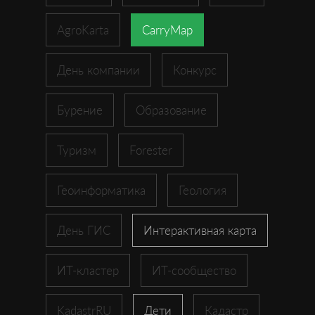
AgroKarta
CarryMap
День компании
Конкурс
Бурение
Образование
Туризм
Forester
Геоинформатика
Геология
День ГИС
Интерактивная карта
ИТ-кластер
ИТ-сообщество
KadastrRU
Дети
Кадастр