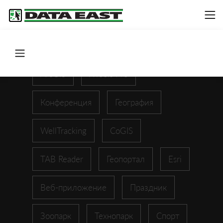
ArcGIS
XTools Pro
Конференция
География
WellTracking
CoGIS
TAB Reader
Геопортал
Esri
Веб-приложение
Праздник
Зоопарк
Технопарк
Спорт