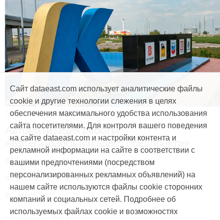
Сайт dataeast.com использует аналитические файлы
cookie и другие технологии слежения в целях
Продукты и услуги
обеспечения максимального удобства использования
сайта посетителями. Для контроля вашего поведения
Автоматизация работы
на сайте dataeast.com и настройки контента и
нефтегазодобывающего предприятия
рекламной информации на сайте в соответствии с
#Mobile map
#Интерактивная карта
вашими предпочтениями (посредством
персонализированных рекламных объявлений) на
#Нефть и газ
#Мобильное приложение
нашем сайте используются файлы cookie сторонних
#CarryMap
компаний и социальных сетей. Подробнее об
используемых файлах cookie и возможностях
21 октября, 2019