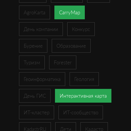
AgroKarta
CarryMap
День компании
Конкурс
Бурение
Образование
Туризм
Forester
Геоинформатика
Геология
День ГИС
Интерактивная карта
ИТ-кластер
ИТ-сообщество
KadastrRU
Дети
Кадастр