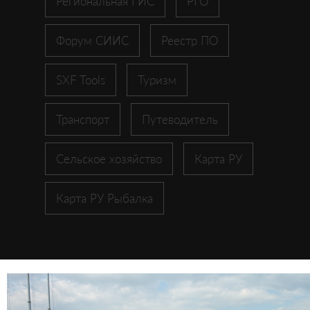
Региональная ГИС
РГО
Форум СИИС
Реестр ПО
SXF Tools
Туризм
Транспорт
Путеводитель
Сельское хозяйство
Карта РУ
Карта РУ Рыбалка