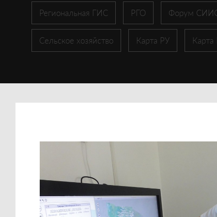
Региональная ГИС
РГО
Форум СИИ
Сельское хозяйство
Карта РУ
Карта