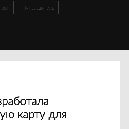
порт
Путеводитель
зработала
ую карту для