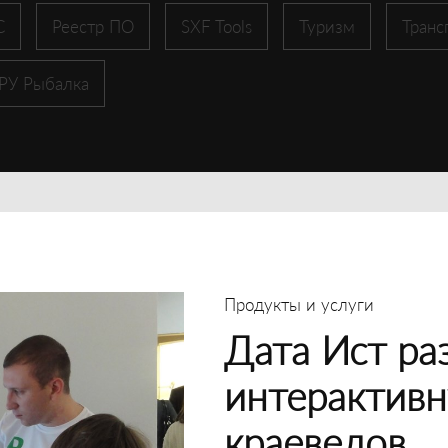
С
Реестр ПО
SXF Tools
Туризм
Транс
 РУ Рыбалка
Продукты и услуги
Дата Ист ра
интерактивн
краеведов