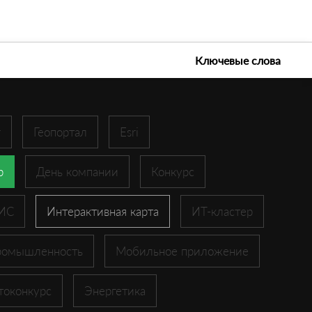
е технологии 2026
Ключевые слова
r
Геопортал
Esri
p
День компании
Конкурс
ГИС
Интерактивная карта
ИТ-кластер
ромышленность
Мобильное приложение
токонкурс
Энергетика