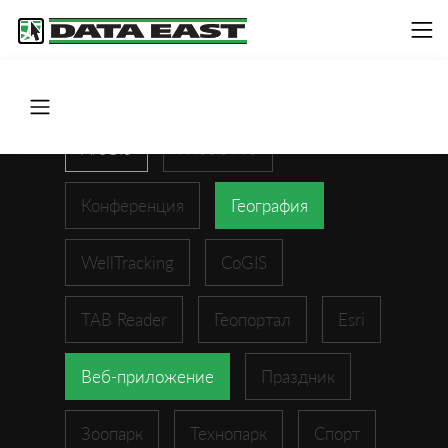
ArcGIS
XTools Pro
Конференция
География
WellTracking
CoGIS
TAB Reader
Геопортал
Esri
Веб-приложение
Праздник
Зоопарк
Технопарк
Спорт