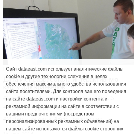
Продукты и услуги
Сайт dataeast.com использует аналитические файлы
cookie и другие технологии слежения в целях
Дата Ист разработала интерактивную
обеспечения максимального удобства использования
карту для краеведов
сайта посетителями. Для контроля вашего поведения
#CarryMap
#Интерактивная карта
#ArcGIS
на сайте dataeast.com и настройки контента и
рекламной информации на сайте в соответствии с
#Природа
#Дети
#География
вашими предпочтениями (посредством
#Мобильная карта
#Веб-приложение
персонализированных рекламных объявлений) на
нашем сайте используются файлы cookie сторонних
15 мая, 2014