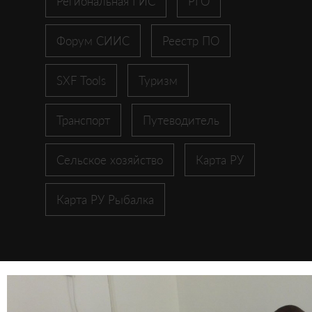
Региональная ГИС
РГО
Форум СИИС
Реестр ПО
SXF Tools
Туризм
Транспорт
Путеводитель
Сельское хозяйство
Карта РУ
Карта РУ Рыбалка