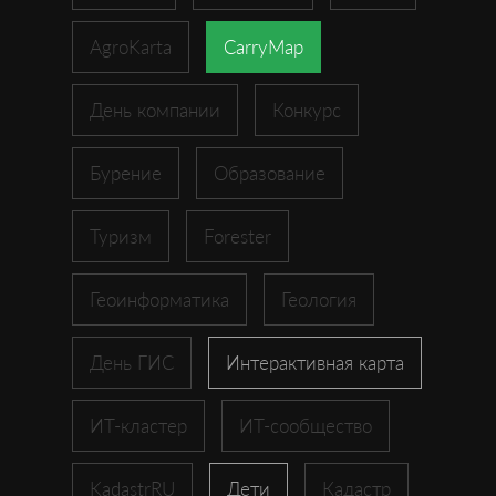
AgroKarta
CarryMap
День компании
Конкурс
Бурение
Образование
Туризм
Forester
Геоинформатика
Геология
День ГИС
Интерактивная карта
ИТ-кластер
ИТ-сообщество
KadastrRU
Дети
Кадастр