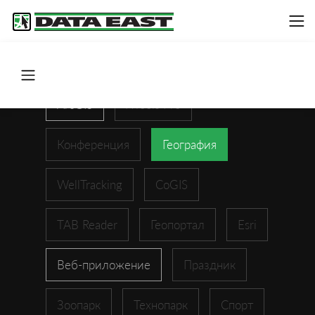
ArcGIS
XTools Pro
Конференция
География
WellTracking
CoGIS
TAB Reader
Геопортал
Esri
Веб-приложение
Праздник
Зоопарк
Технопарк
Спорт