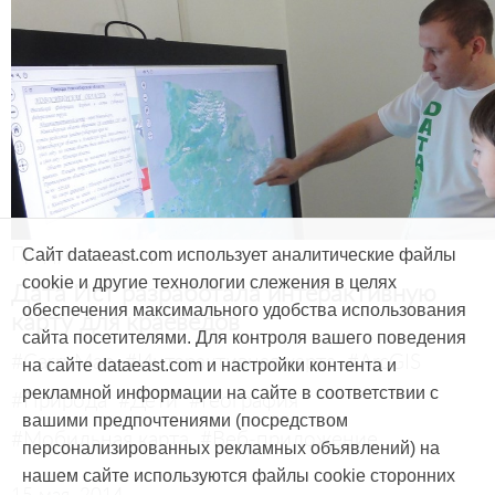
Продукты и услуги
Сайт dataeast.com использует аналитические файлы
cookie и другие технологии слежения в целях
Дата Ист разработала интерактивную
обеспечения максимального удобства использования
карту для краеведов
сайта посетителями. Для контроля вашего поведения
#CarryMap
#Интерактивная карта
#ArcGIS
на сайте dataeast.com и настройки контента и
рекламной информации на сайте в соответствии с
#Природа
#Дети
#География
вашими предпочтениями (посредством
#Мобильная карта
#Веб-приложение
персонализированных рекламных объявлений) на
нашем сайте используются файлы cookie сторонних
15 мая, 2014