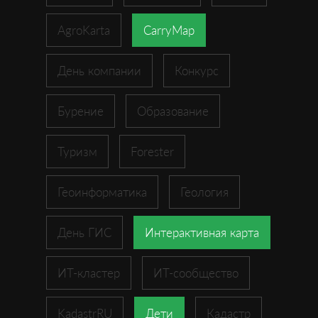
AgroKarta
CarryMap
День компании
Конкурс
Бурение
Образование
Туризм
Forester
Геоинформатика
Геология
День ГИС
Интерактивная карта
ИТ-кластер
ИТ-сообщество
KadastrRU
Дети
Кадастр