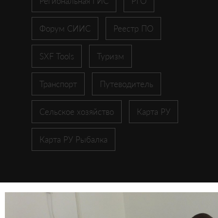
Региональная ГИС
РГО
Форум СИИС
Реестр ПО
SXF Tools
Туризм
Транспорт
Путеводитель
Сельское хозяйство
Карта РУ
Карта РУ Рыбалка