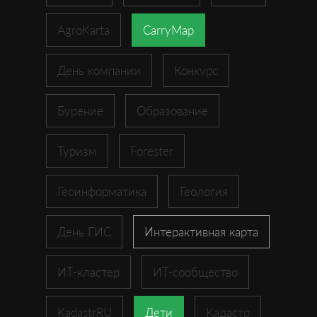
AgroKarta
CarryMap
День компании
Конкурс
Бурение
Образование
Туризм
Forester
Геоинформатика
Геология
День ГИС
Интерактивная карта
ИТ-кластер
ИТ-сообщество
KadastrRU
Дети
Кадастр