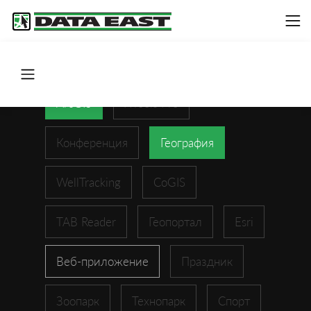
ArcGIS
XTools Pro
Конференция
География
WellTracking
CoGIS
TAB Reader
Геопортал
Esri
Веб-приложение
Праздник
Зоопарк
Технопарк
Спорт