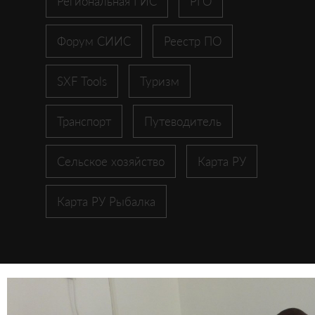
Региональная ГИС
РГО
Форум СИИС
Реестр ПО
SXF Tools
Туризм
Транспорт
Путеводитель
Сельское хозяйство
Карта РУ
Карта РУ Рыбалка