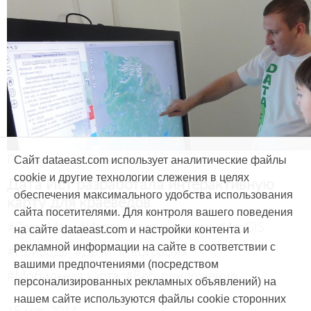
Продукты и услуги
Сайт dataeast.com использует аналитические файлы
cookie и другие технологии слежения в целях
Дата Ист разработала интерактивную
обеспечения максимального удобства использования
карту для краеведов
сайта посетителями. Для контроля вашего поведения
#CarryMap
#Интерактивная карта
#ArcGIS
на сайте dataeast.com и настройки контента и
рекламной информации на сайте в соответствии с
#Природа
#Дети
#География
вашими предпочтениями (посредством
#Мобильная карта
#Веб-приложение
персонализированных рекламных объявлений) на
нашем сайте используются файлы cookie сторонних
15 мая, 2014