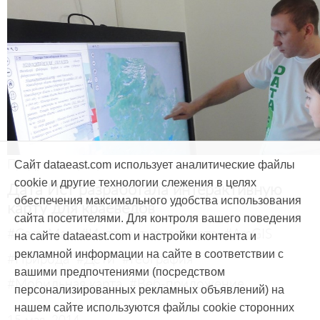
Продукты и услуги
Сайт dataeast.com использует аналитические файлы
cookie и другие технологии слежения в целях
Дата Ист разработала интерактивную
обеспечения максимального удобства использования
карту для краеведов
сайта посетителями. Для контроля вашего поведения
#CarryMap
#Интерактивная карта
#ArcGIS
на сайте dataeast.com и настройки контента и
рекламной информации на сайте в соответствии с
#Природа
#Дети
#География
вашими предпочтениями (посредством
#Мобильная карта
#Веб-приложение
персонализированных рекламных объявлений) на
нашем сайте используются файлы cookie сторонних
15 мая, 2014