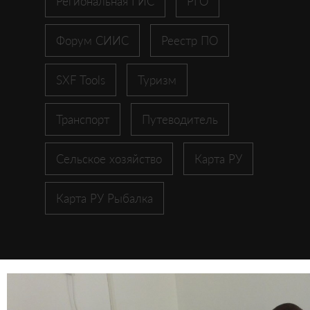
Региональная ГИС
РГО
Форум СИИС
Реестр ПО
SXF Tools
Туризм
Транспорт
Путеводитель
Сельское хозяйство
Карта РУ
Карта РУ Рыбалка