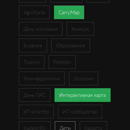
AgroKarta
CarryMap
День компании
Конкурс
Бурение
Образование
Туризм
Forester
Геоинформатика
Геология
День ГИС
Интерактивная карта
ИТ-кластер
ИТ-сообщество
KadastrRU
Дети
Кадастр