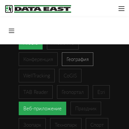
ArcGIS
XTools Pro
Конференция
География
WellTracking
CoGIS
TAB Reader
Геопортал
Esri
Веб-приложение
Праздник
Зоопарк
Технопарк
Спорт