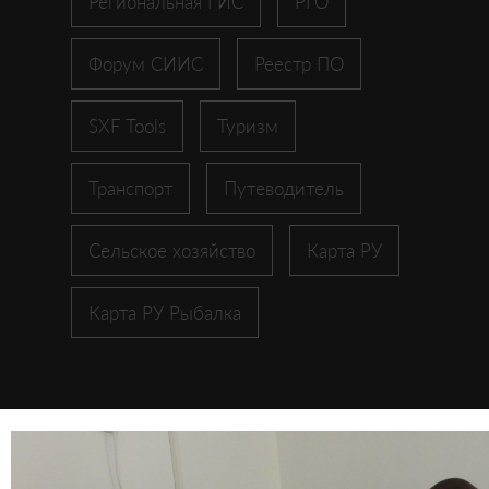
Региональная ГИС
РГО
Форум СИИС
Реестр ПО
SXF Tools
Туризм
Транспорт
Путеводитель
Сельское хозяйство
Карта РУ
Карта РУ Рыбалка