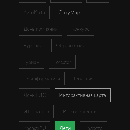
AgroKarta
CarryMap
День компании
Конкурс
Бурение
Образование
Туризм
Forester
Геоинформатика
Геология
День ГИС
Интерактивная карта
ИТ-кластер
ИТ-сообщество
KadastrRU
Дети
Кадастр