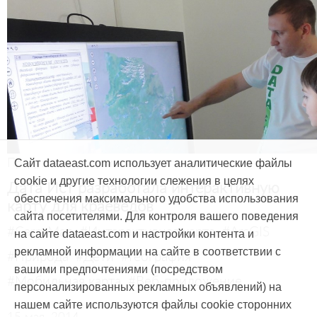
Продукты и услуги
Сайт dataeast.com использует аналитические файлы
cookie и другие технологии слежения в целях
Дата Ист разработала интерактивную
обеспечения максимального удобства использования
карту для краеведов
сайта посетителями. Для контроля вашего поведения
#CarryMap
#Интерактивная карта
#ArcGIS
на сайте dataeast.com и настройки контента и
рекламной информации на сайте в соответствии с
#Природа
#Дети
#География
вашими предпочтениями (посредством
#Мобильная карта
#Веб-приложение
персонализированных рекламных объявлений) на
нашем сайте используются файлы cookie сторонних
15 мая, 2014