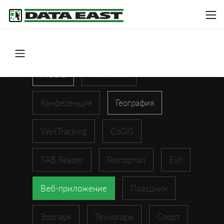
ArcGIS
XTools Pro
Конференция
География
WellTracking
CoGIS
TAB Reader
Геопортал
Esri
Веб-приложение
Праздник
Зоопарк
Технопарк
Спорт