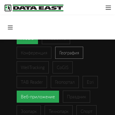
ArcGIS
XTools Pro
Конференция
География
WellTracking
CoGIS
TAB Reader
Геопортал
Esri
Веб-приложение
Праздник
Зоопарк
Технопарк
Спорт