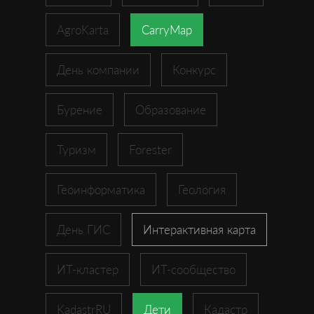
AgroKarta
CarryMap
День компании
Конкурс
Бурение
Образование
Туризм
Forester
Геоинформатика
Геология
День ГИС
Интерактивная карта
ИТ-кластер
ИТ-сообщество
KadastrRU
Дети
Кадастр