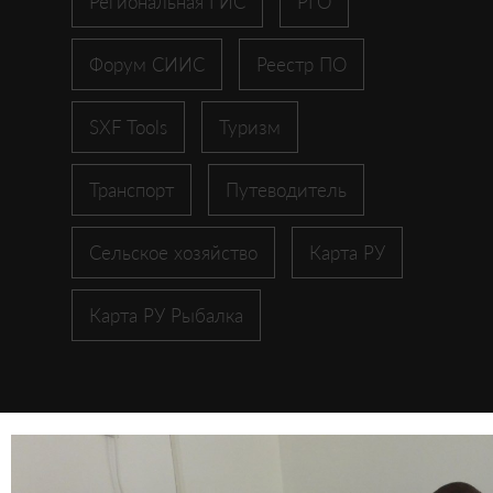
Региональная ГИС
РГО
Форум СИИС
Реестр ПО
SXF Tools
Туризм
Транспорт
Путеводитель
Сельское хозяйство
Карта РУ
Карта РУ Рыбалка