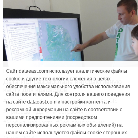
Продукты и услуги
Сайт dataeast.com использует аналитические файлы
cookie и другие технологии слежения в целях
Дата Ист разработала интерактивную
обеспечения максимального удобства использования
карту для краеведов
сайта посетителями. Для контроля вашего поведения
#CarryMap
#Интерактивная карта
#ArcGIS
на сайте dataeast.com и настройки контента и
рекламной информации на сайте в соответствии с
#Природа
#Дети
#География
вашими предпочтениями (посредством
#Мобильная карта
#Веб-приложение
персонализированных рекламных объявлений) на
нашем сайте используются файлы cookie сторонних
15 мая, 2014